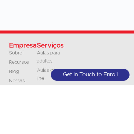
Empresa
Serviços
Sobre
Aulas para
adultos
Recursos
Aulas on-
Blog
Get in Touch to Enroll
line
Nossas
Aulas para
políticas
juniores
Contato
Empresas e
Carreiras
organizações
Credenciamento
Traduções
Interpretação