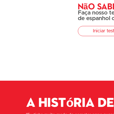
Não sab
Faça nosso t
de espanhol o
Iniciar tes
A história de