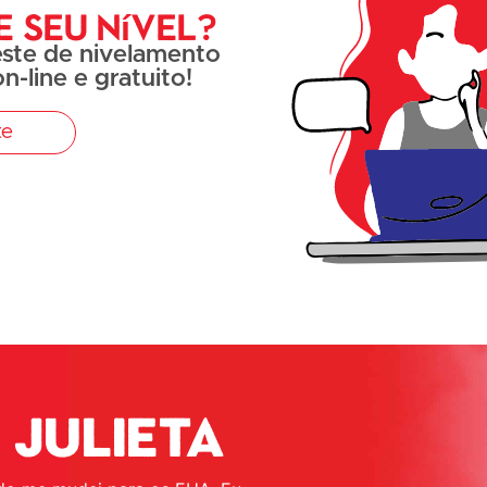
e seu nível?
este de nivelamento
n-line e gratuito!
te
 Julieta