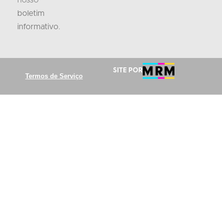
boletim
informativo
.
Site por
Termos de Serviço