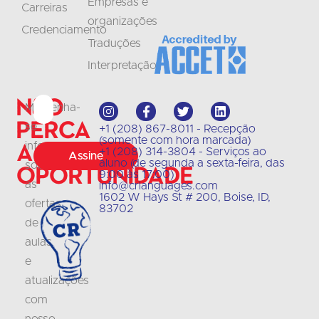
Empresas e
Carreiras
organizações
Credenciamento
Traduções
Interpretação
Não
Mantenha-
perca
se
+1 (208) 867-8011 - Recepção
(somente com hora marcada)
a
informado
+1 (208) 314-3804 - Serviços ao
Assine
aluno (de segunda a sexta-feira, das
sobre
oportunidade
9:00 às 17:00)
as
info@crlanguages.com
1602 W Hays St # 200, Boise, ID,
ofertas
83702
de
aulas
e
atualizações
com
nosso