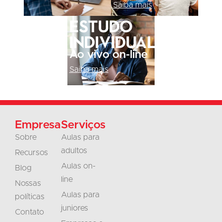
Saiba mais
Estudo
individual
Ao vivo on-line
Saiba mais
Empresa
Serviços
Sobre
Aulas para
adultos
Recursos
Aulas on-
Blog
line
Nossas
Aulas para
políticas
juniores
Contato