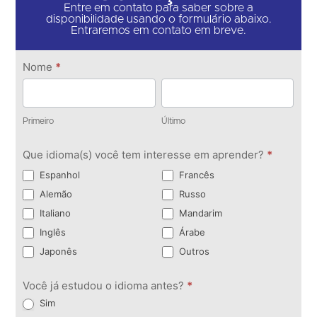
Entre em contato para saber sobre a
disponibilidade usando o formulário abaixo.
Entraremos em contato em breve.
Entre
Nome
*
em
Primeiro
Último
contato
Primeiro
Último
Que idioma(s) você tem interesse em aprender?
*
Espanhol
Francês
Alemão
Russo
Italiano
Mandarim
Inglês
Árabe
Japonês
Outros
Você já estudou o idioma antes?
*
Sim