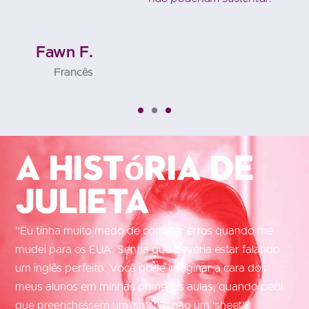
Fawn F.
Francês
A história de
Julieta
“Eu tinha muito medo de cometer erros quando me
mudei para os EUA. Sentia que deveria estar falando
um inglês perfeito. Você pode imaginar a cara dos
meus alunos em minhas primeiras aulas, quando pedi
que preenchessem um ’sh**t‘ e não um ’sheet‘?