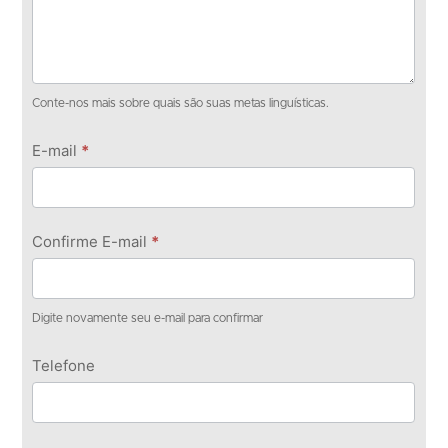
Conte-nos mais sobre quais são suas metas linguísticas.
E-mail
*
Confirme E-mail
*
Digite novamente seu e-mail para confirmar
Telefone