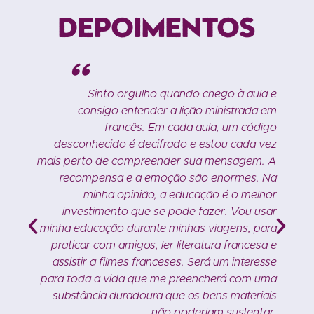
Depoimentos
"
e
Sinto orgulho quando chego à aula e
s
consigo entender a lição ministrada em
a
francês. Em cada aula, um código
m
desconhecido é decifrado e estou cada vez
.
mais perto de compreender sua mensagem. A
recompensa e a emoção são enormes. Na
minha opinião, a educação é o melhor
investimento que se pode fazer. Vou usar
minha educação durante minhas viagens, para
praticar com amigos, ler literatura francesa e
assistir a filmes franceses. Será um interesse
para toda a vida que me preencherá com uma
substância duradoura que os bens materiais
não poderiam sustentar.