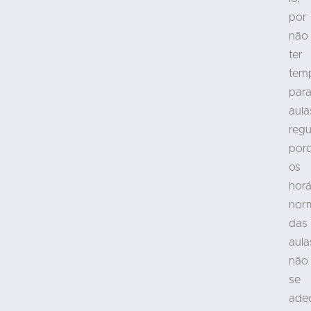
por
não
ter
tem
par
aula
regu
por
os
horá
nor
das
aula
não
se
ade