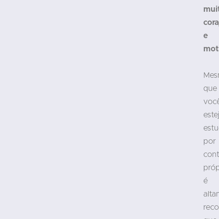
mui
cora
e
mot
Mes
que
voc
este
est
por
con
próp
é
alta
rec