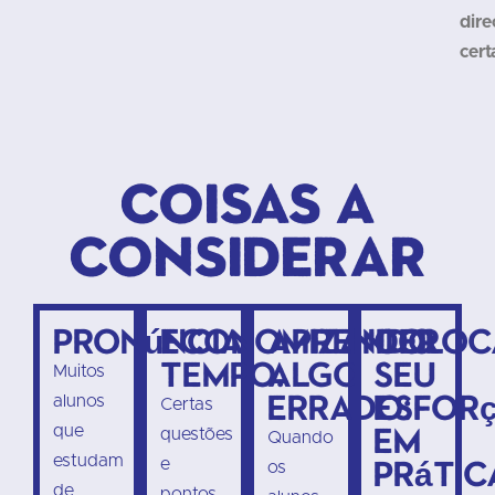
dire
cert
Coisas a
considerar
Pronúncia:
Economizando
Aprender
Coloc
tempo:
algo
seu
Muitos
errado:
esfor
alunos
Certas
em
que
questões
Quando
estudam
prátic
e
os
de
pontos