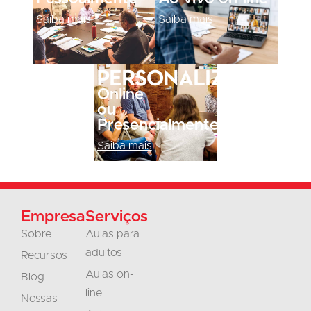
Saiba mais
Saiba mais
Personalizado
Online
ou
Presencialmente
Saiba mais
Empresa
Serviços
Sobre
Aulas para
adultos
Recursos
Aulas on-
Blog
line
Nossas