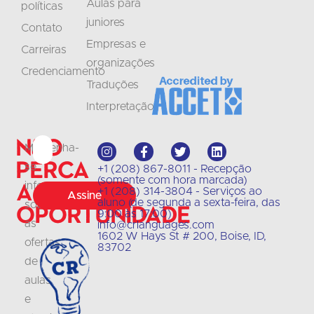
Aulas para
políticas
juniores
Contato
Empresas e
Carreiras
organizações
Credenciamento
Traduções
Interpretação
Não
Mantenha-
perca
se
+1 (208) 867-8011 - Recepção
(somente com hora marcada)
a
informado
+1 (208) 314-3804 - Serviços ao
Assine
aluno (de segunda a sexta-feira, das
sobre
oportunidade
9:00 às 17:00)
as
info@crlanguages.com
1602 W Hays St # 200, Boise, ID,
ofertas
83702
de
aulas
e