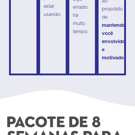
ao
estar
errado
propósito
usando.
há
de
muito
mantendo
tempo.
você
envolvido
e
motivado
.
Pacote de 8