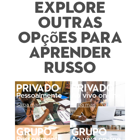
Explore
outras
opções para
aprender
russo
Privado
Privado
Pessoalmente
Ao vivo on-line
Saiba mais
Saiba mais
Grupo
Grupo
Pessoalmente
Ao vivo on-line