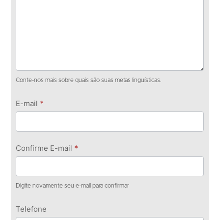
Conte-nos mais sobre quais são suas metas linguísticas.
E-mail
*
Confirme E-mail
*
Digite novamente seu e-mail para confirmar
Telefone