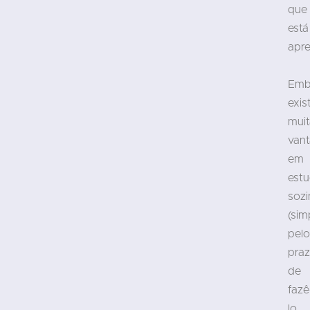
que
está
apr
Emb
exis
muit
van
em
estu
soz
(sim
pelo
praz
de
fazê
lo,