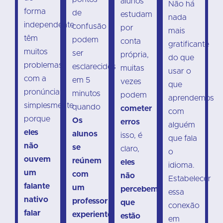
alunos
Não há
forma
de
estudam
nada
independente
confusão
por
mais
têm
podem
conta
gratificante
muitos
ser
própria,
do que
problemas
esclarecidos
muitas
usar o
com a
em 5
vezes
que
pronúncia
minutos
podem
aprendemos
simplesmente
quando
cometer
com
porque
Os
erros
alguém
eles
alunos
isso, é
que fala
não
se
claro,
o
ouvem
reúnem
eles
idioma.
um
com
não
Estabelecer
falante
um
percebem
essa
nativo
professor
que
conexão
falar
experiente
estão
em