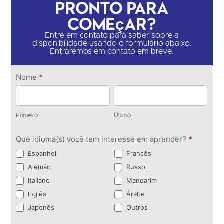
Pronto para
começar?
Entre em contato para saber sobre a
disponibilidade usando o formulário abaixo.
Entraremos em contato em breve.
Entre
Nome
*
em
Primeiro
Último
contato
Primeiro
Último
Que idioma(s) você tem interesse em aprender?
*
Espanhol
Francês
Alemão
Russo
Italiano
Mandarim
Inglês
Árabe
Japonês
Outros