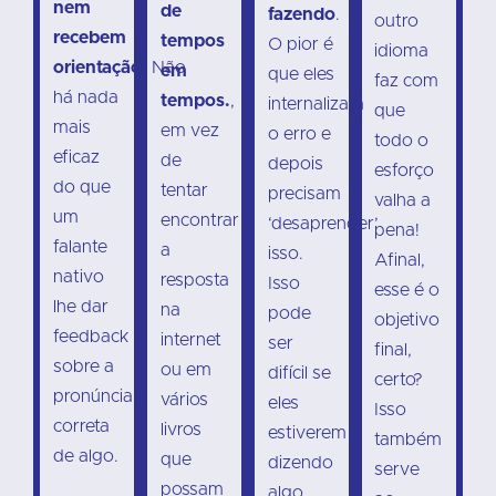
nem
de
fazendo
.
outro
recebem
tempos
O pior é
idioma
orientação.
Não
em
que eles
faz com
há nada
tempos.
,
internalizam
que
mais
em vez
o erro e
todo o
eficaz
de
depois
esforço
do que
tentar
precisam
valha a
um
encontrar
‘desaprender’
pena!
falante
a
isso.
Afinal,
nativo
resposta
Isso
esse é o
lhe dar
na
pode
objetivo
feedback
internet
ser
final,
sobre a
ou em
difícil se
certo?
pronúncia
vários
eles
Isso
correta
livros
estiverem
também
de algo.
que
dizendo
serve
possam
algo