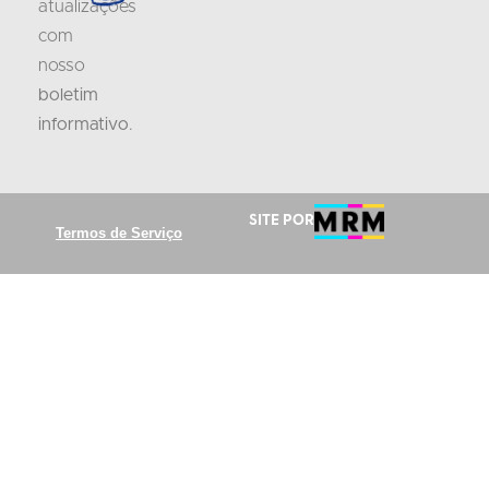
atualizações
com
nosso
boletim
informativo
.
Site por
Termos de Serviço