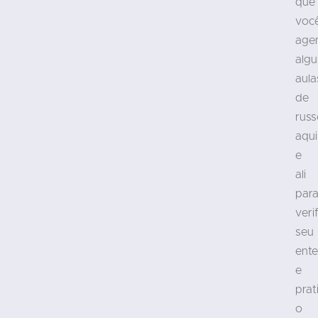
que
voc
age
alg
aula
de
russ
aqui
e
ali
par
veri
seu
ent
e
prat
o