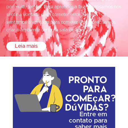
por muito tempo. Para aprender a falar, precisamos nos
sentir à vontade para cometer erros. E, para nos
sentirmos à vontade para cometer erros, precisamos
criar o ambiente certo na sala de aula.”
Leia mais
Pronto
para
começar?
Dúvidas?
Entre em
contato para
saber mais