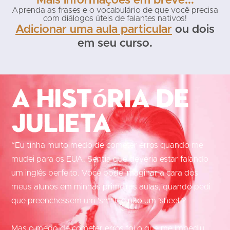
Mais informações em breve...
Aprenda as frases e o vocabulário de que você precisa
com diálogos úteis de falantes nativos!
Adicionar uma aula particular
ou dois
em seu curso.
A história de
Julieta
“Eu tinha muito medo de cometer erros quando me
mudei para os EUA. Sentia que deveria estar falando
um inglês perfeito. Você pode imaginar a cara dos
meus alunos em minhas primeiras aulas, quando pedi
que preenchessem um ’sh**t‘ e não um ’sheet‘?
Mas o medo de cometer erros foi o que me impediu