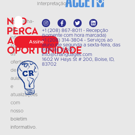
Interpretação
Não
Mantenha-
perca
se
+1 (208) 867-8011 - Recepção
(somente com hora marcada)
a
informado
+1 (208) 314-3804 - Serviços ao
Assine
aluno (de segunda a sexta-feira, das
sobre
oportunidade
9:00 às 17:00)
as
info@crlanguages.com
1602 W Hays St # 200, Boise, ID,
ofertas
83702
de
aulas
e
atualizações
com
nosso
boletim
informativo
.