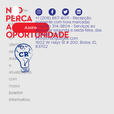
Não
Mantenha-
perca
se
+1 (208) 867-8011 - Recepção
(somente com hora marcada)
a
informado
+1 (208) 314-3804 - Serviços ao
Assine
aluno (de segunda a sexta-feira, das
sobre
oportunidade
9:00 às 17:00)
as
info@crlanguages.com
1602 W Hays St # 200, Boise, ID,
ofertas
83702
de
aulas
e
atualizações
com
nosso
boletim
informativo
.