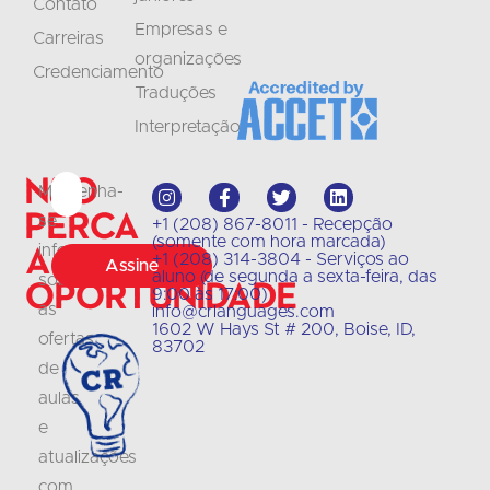
Contato
Empresas e
Carreiras
organizações
Credenciamento
Traduções
Interpretação
Não
Mantenha-
perca
se
+1 (208) 867-8011 - Recepção
(somente com hora marcada)
a
informado
+1 (208) 314-3804 - Serviços ao
Assine
aluno (de segunda a sexta-feira, das
sobre
oportunidade
9:00 às 17:00)
as
info@crlanguages.com
1602 W Hays St # 200, Boise, ID,
ofertas
83702
de
aulas
e
atualizações
com