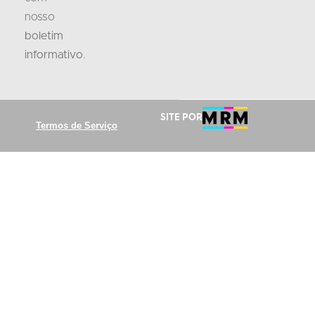
nosso
boletim
informativo
.
Site por
Termos de Serviço