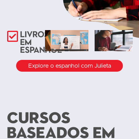
Livros
Cursos
Áudio-
em
online
livros
espanhol
Explore o espanhol com Julieta
CURSOS
BASEADOS EM