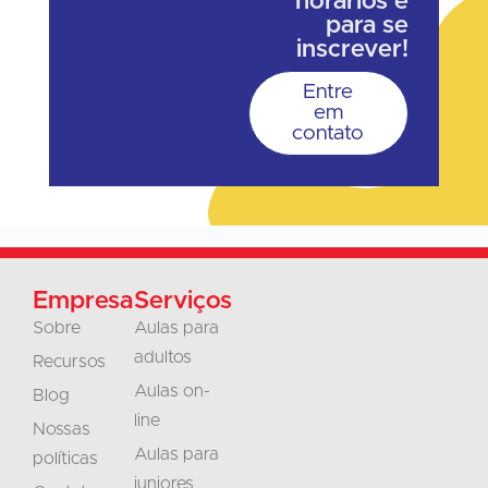
horários e
para se
inscrever!
Entre
em
contato
Empresa
Serviços
Sobre
Aulas para
adultos
Recursos
Aulas on-
Blog
line
Nossas
Aulas para
políticas
juniores