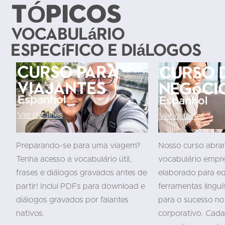
TÓPICOS
Vocabulário
específico e diálogos
Curso para
Curso 
viajantes
Negóci
Espanhol
Espanhol
Ver detalhes
Ver detalhes
Preparando-se para uma viagem?
Nosso curso abra
Tenha acesso a vocabulário útil,
vocabulário empres
frases e diálogos gravados antes de
elaborado para eq
partir! Inclui PDFs para download e
ferramentas linguí
diálogos gravados por falantes
para o sucesso n
nativos.
corporativo. Cad