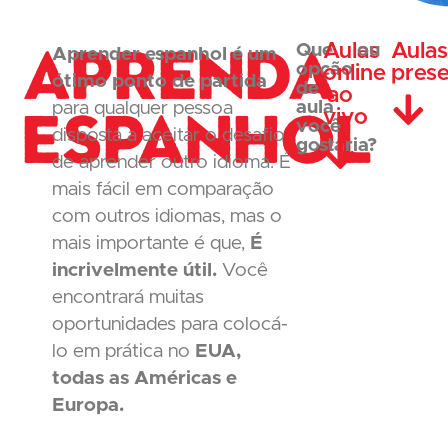
Aprenda
Aulas
Aula
Que
ou
Aprender espanhol é um
opção
online
prese
ótimo ponto de partida
de
ao
Espanhol
aula
para qualquer pessoa
vivo
você
disposta a aceitar o desafio
gostaria?
de aprender outro idioma. É
mais fácil em comparação
com outros idiomas, mas o
mais importante é que,
É
incrivelmente útil.
Você
encontrará muitas
oportunidades para colocá-
lo em prática no
EUA,
todas as Américas e
Europa.