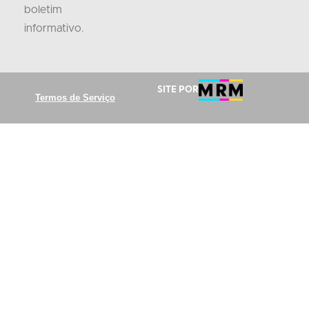
boletim
informativo
.
Site por
Termos de Serviço