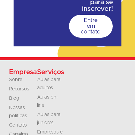
para se
inscrever!
Entre
em
contato
Empresa
Serviços
Sobre
Aulas para
adultos
Recursos
Aulas on-
Blog
line
Nossas
Aulas para
políticas
juniores
Contato
Empresas e
Carreiras