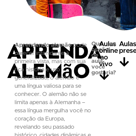
Aprenda
Aulas
Aula
Que
ou
Aprendendo alemão
pode
opção
online
prese
parecer intimidante à
de
ao
Alemão
aula
primeira vista, mas com sua
vivo
você
rica história e uso
gostaria?
generalizado, o alemão é
uma língua valiosa para se
conhecer. O alemão não se
limita apenas à Alemanha –
essa língua mergulha você no
coração da Europa,
revelando seu passado
histórico, cidades dinâmicas e