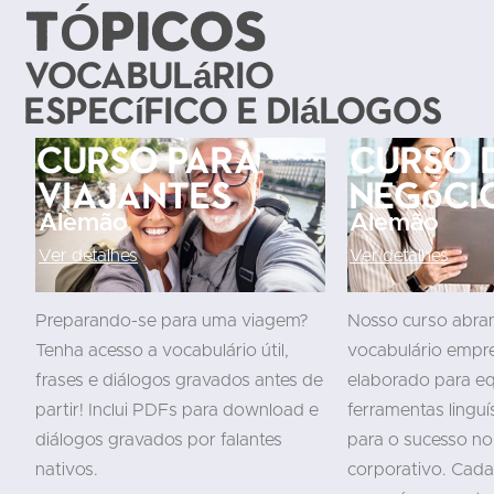
TÓPICOS
Vocabulário
específico e diálogos
Curso para
Curso 
viajantes
Negóci
Alemão
Alemão
Ver detalhes
Ver detalhes
Preparando-se para uma viagem?
Nosso curso abra
Tenha acesso a vocabulário útil,
vocabulário empres
frases e diálogos gravados antes de
elaborado para eq
partir! Inclui PDFs para download e
ferramentas linguí
diálogos gravados por falantes
para o sucesso n
nativos.
corporativo. Cad