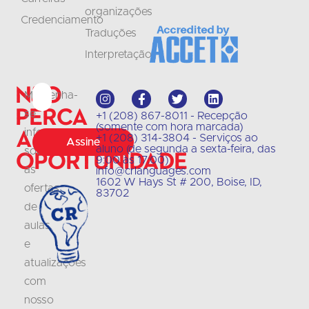
organizações
Credenciamento
Traduções
Interpretação
Não
Mantenha-
perca
se
+1 (208) 867-8011 - Recepção
(somente com hora marcada)
a
informado
+1 (208) 314-3804 - Serviços ao
Assine
aluno (de segunda a sexta-feira, das
sobre
oportunidade
9:00 às 17:00)
as
info@crlanguages.com
1602 W Hays St # 200, Boise, ID,
ofertas
83702
de
aulas
e
atualizações
com
nosso