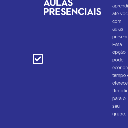
Aulas
aprend
presenciais
até vo
com
aulas
presenc
Essa
opção
pode
econom
tempo 
oferece
flexibil
para o
seu
grupo.