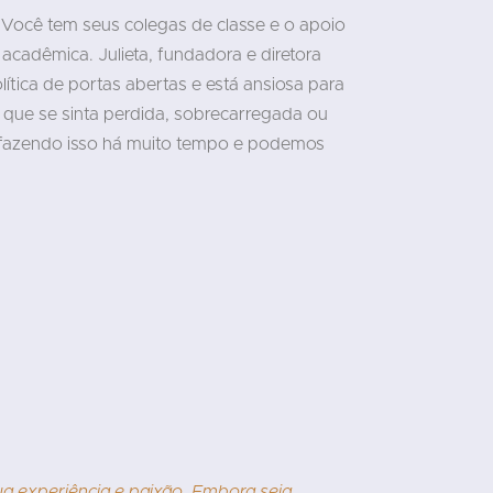
 Você tem seus colegas de classe e o apoio
acadêmica. Julieta, fundadora e diretora
tica de portas abertas e está ansiosa para
 que se sinta perdida, sobrecarregada ou
fazendo isso há muito tempo e podemos
"
a experiência e paixão. Embora seja
Estou 