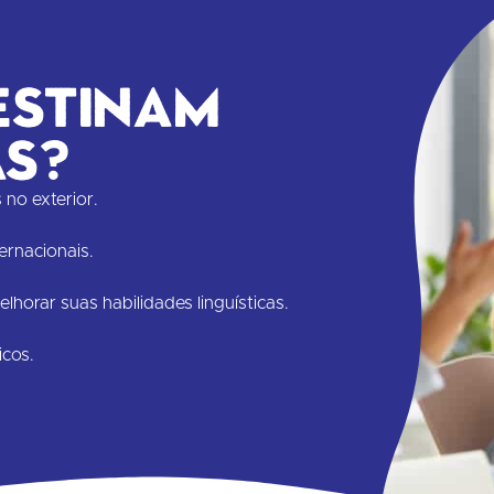
estinam
as?
no exterior.
ernacionais.
horar suas habilidades linguísticas.
icos.