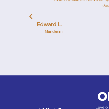
a repetição e
des
e agora tenho
Edward L.
Mandarim
O
Leve o