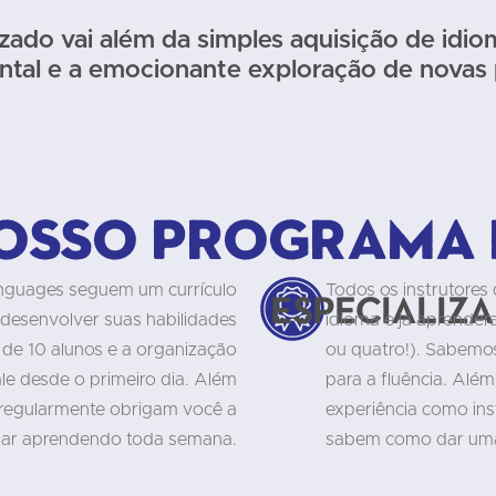
ado vai além da simples aquisição de idio
ntal e a emocionante exploração de novas p
nosso programa 
nguages seguem um currículo
Todos os instrutores
Especializ
desenvolver suas habilidades
idioma e já aprender
 de 10 alunos e a organização
ou quatro!). Sabemo
le desde o primeiro dia. Além
para a fluência. Alé
 regularmente obrigam você a
experiência como inst
uar aprendendo toda semana.
sabem como dar uma