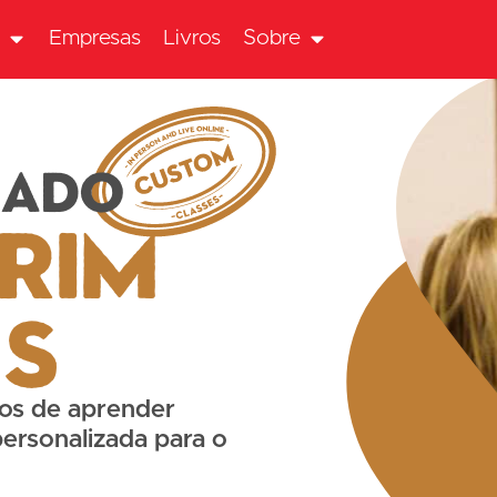
r
Empresas
Livros
Sobre
zado
rim
es
ios de aprender
rsonalizada para o