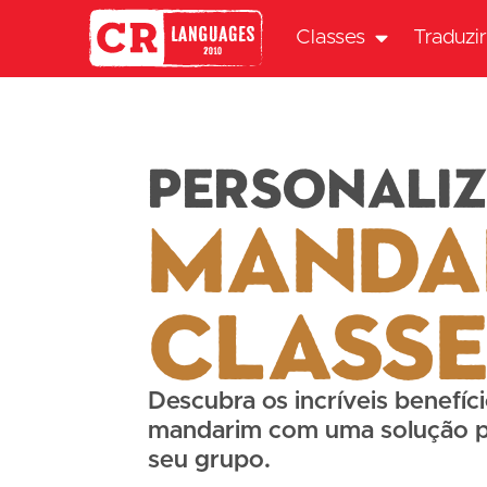
Classes
Traduzi
Personali
Manda
Class
Descubra os incríveis benefíc
mandarim com uma solução pe
seu grupo.