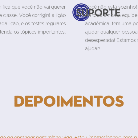
ifica que você não vai querer
Você não está sozinho!
Suporte
classe. Você corrigirá a lição
de toda a nossa equipe 
da lição, e os testes regulares
acadêmica, tem uma polí
enda os tópicos importantes.
ajudar qualquer pessoa
desesperada! Estamos 
ajudar!
Depoimentos
o de aprender para minha vida. Estou impressionado com su