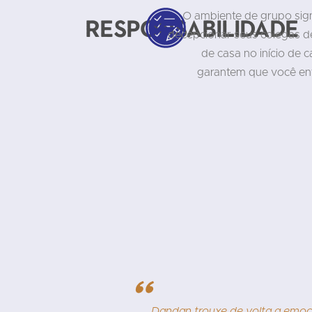
O ambiente de grupo sign
Responsabilidade
decepcionar seus colegas de 
de casa no início de ca
garantem que você ent
"
ra o sucesso
Dandan trouxe de volta a emoçã