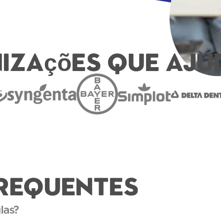
izações que aju
REQUENTES
las?