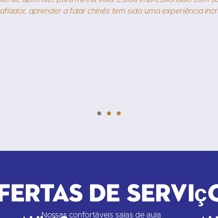
afiador, aprender a falar chinês tem sido uma experiência incrí
fertas de serviç
Nossas confortáveis salas de aula