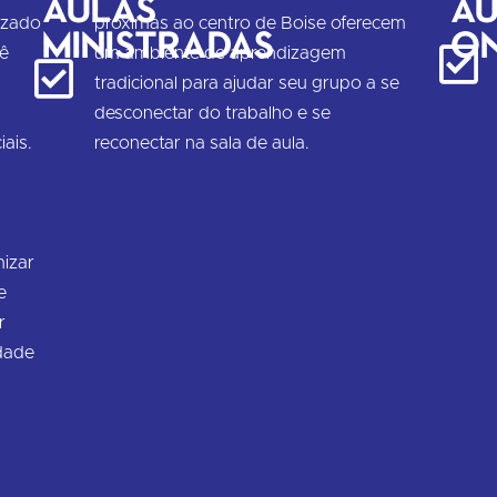
Aulas
Au
izado
próximas ao centro de Boise oferecem
ministradas
on
cê
um ambiente de aprendizagem
tradicional para ajudar seu grupo a se
desconectar do trabalho e se
iais.
reconectar na sala de aula.
izar
e
r
idade