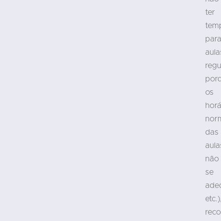
ter
tem
par
aula
regu
por
os
horá
nor
das
aula
não
se
ade
etc.)
rec