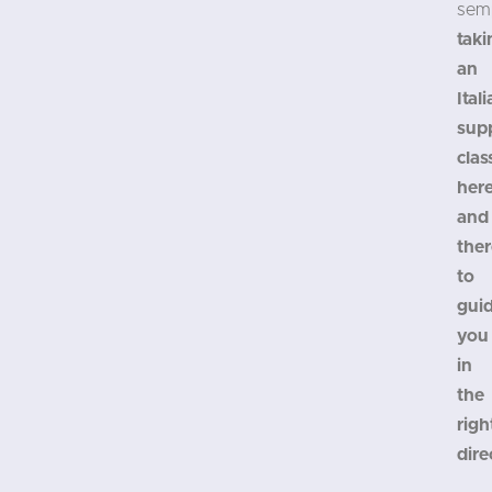
sem
taki
an
Ital
sup
clas
her
and
ther
to
gui
you
in
the
righ
dire