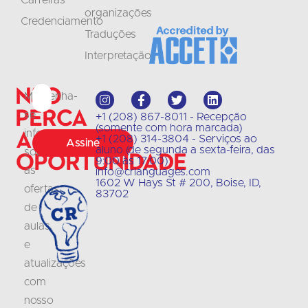
organizações
Credenciamento
Traduções
Interpretação
Não
Mantenha-
perca
se
+1 (208) 867-8011 - Recepção
(somente com hora marcada)
a
informado
+1 (208) 314-3804 - Serviços ao
Assine
aluno (de segunda a sexta-feira, das
sobre
oportunidade
9:00 às 17:00)
as
info@crlanguages.com
1602 W Hays St # 200, Boise, ID,
ofertas
83702
de
aulas
e
atualizações
com
nosso