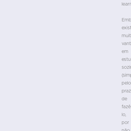
lear
Emb
exis
muit
van
em
estu
soz
(sim
pelo
praz
de
fazê
lo,
por
não