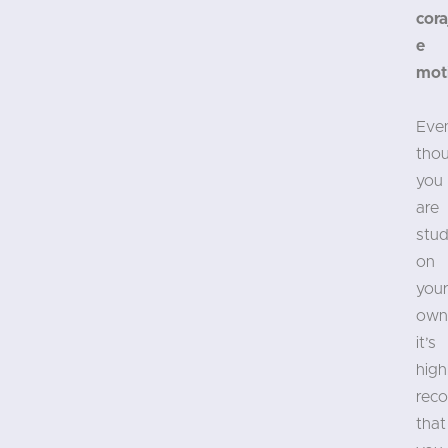
cora
e
mot
Eve
tho
you
are
stud
on
you
own
it’s
high
rec
that