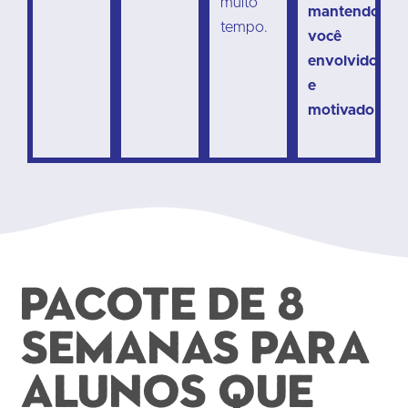
muito
mantendo
tempo.
você
envolvido
e
motivado
.
Pacote de 8
semanas para
alunos que