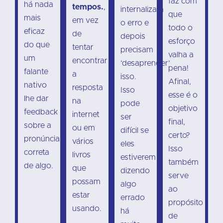
faz com
há nada
tempos.
,
internalizam
que
mais
em vez
o erro e
todo o
eficaz
de
depois
esforço
do que
tentar
precisam
valha a
um
encontrar
‘desaprender’
pena!
falante
a
isso.
Afinal,
nativo
resposta
Isso
esse é o
lhe dar
na
pode
objetivo
feedback
internet
ser
final,
sobre a
ou em
difícil se
certo?
pronúncia
vários
eles
Isso
correta
livros
estiverem
também
de algo.
que
dizendo
serve
possam
algo
ao
estar
errado
propósito
usando.
há
de