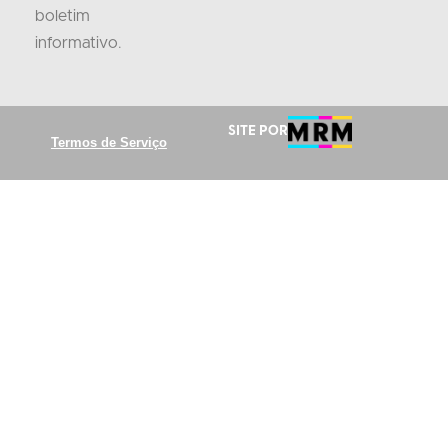
boletim
informativo
.
Site por
Termos de Serviço