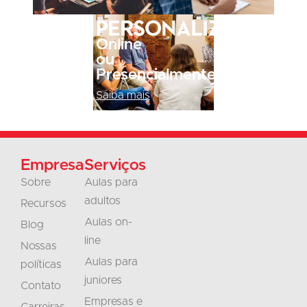
Personalizado
Online
ou
Presencialmente
Saiba mais
Empresa
Serviços
Sobre
Aulas para
adultos
Recursos
Aulas on-
Blog
line
Nossas
Aulas para
políticas
juniores
Contato
Empresas e
Carreiras