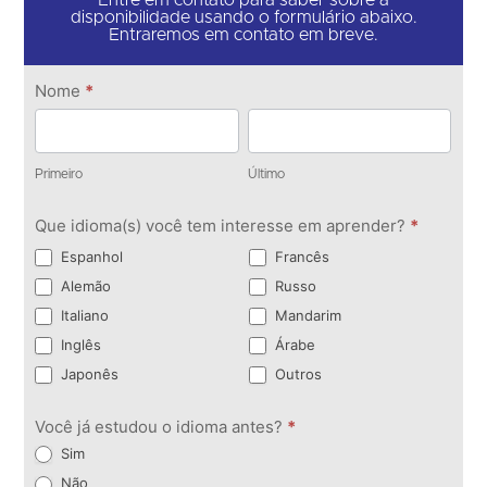
disponibilidade usando o formulário abaixo.
Entraremos em contato em breve.
Entre
Nome
*
em
Primeiro
Último
contato
Primeiro
Último
Que idioma(s) você tem interesse em aprender?
*
Espanhol
Francês
Alemão
Russo
Italiano
Mandarim
Inglês
Árabe
Japonês
Outros
Você já estudou o idioma antes?
*
Sim
Não