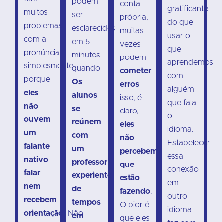
podem
conta
gratificante
muitos
ser
própria,
do que
problemas
esclarecidos
muitas
usar o
com a
em 5
vezes
que
pronúncia
minutos
podem
aprendemos
simplesmente
quando
cometer
com
porque
Os
erros
alguém
eles
alunos
isso, é
que fala
não
se
claro,
o
ouvem
reúnem
eles
idioma.
um
com
não
Estabelecer
falante
um
percebem
essa
nativo
professor
que
conexão
falar
experiente
estão
em
nem
de
fazendo
.
outro
recebem
tempos
O pior é
idioma
orientação.
Não
em
que eles