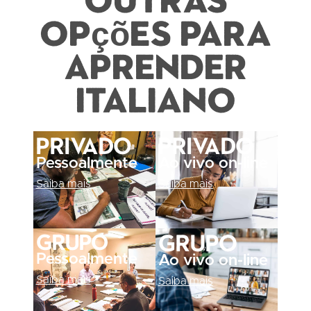
opções para
aprender
italiano
Privado
Privado
Pessoalmente
Ao vivo on-line
Saiba mais
Saiba mais
Grupo
Grupo
Pessoalmente
Ao vivo on-line
Saiba mais
Saiba mais