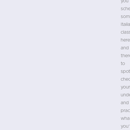
you
sch
som
Itail
clas
here
and
ther
to
spot
che
you
und
and
prac
wha
you’