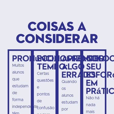
Coisas a
considerar
Pronúncia:
Economizando
Aprender
Colo
tempo:
algo
seu
Muitos
errado:
esfor
alunos
Certas
que
em
questões
Quando
estudam
e
prátic
os
de
pontos
alunos
Não há
forma
de
estudam
nada
independente
confusão
por
mais
têm