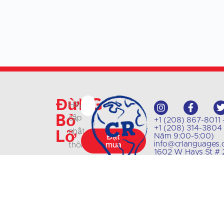
Đừng
Hãy
bỏ
cập
+1 (208) 867-8011 - 
+1 (208) 314-3804 -
lỡ
nhật
Năm 9:00-5:00)
Đặt
info@crlanguages
thông
mua
1602 W Hays St # 2
tin
về
các
lớp
học