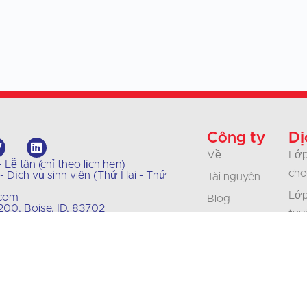
Công ty
Dị
Về
Lớp
Lễ tân (chỉ theo lịch hẹn)
cho
 Dịch vụ sinh viên (Thứ Hai - Thứ
Tài nguyên
Lớp
.com
Blog
00, Boise, ID, 83702
tuy
Chính sách của
Lớp
chúng tôi
Doa
Liên hệ
& T
Sự nghiệp
Bản
Chứng nhận