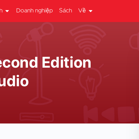
h
Doanh nghiệp
Sách
Về
econd Edition
Audio