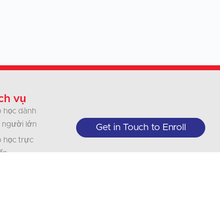
ch vụ
 học dành
 người lớn
Get in Touch to Enroll
 học trực
ến
 thiếu nhi
nh nghiệp
ổ chức
 dịch