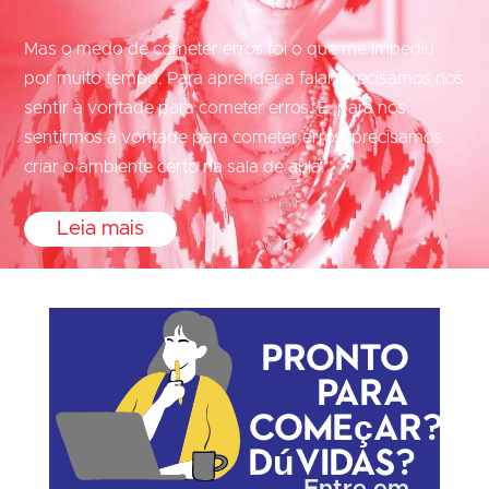
Mas o medo de cometer erros foi o que me impediu
por muito tempo. Para aprender a falar, precisamos nos
sentir à vontade para cometer erros. E, para nos
sentirmos à vontade para cometer erros, precisamos
criar o ambiente certo na sala de aula.”
Leia mais
Pronto
para
começar?
Dúvidas?