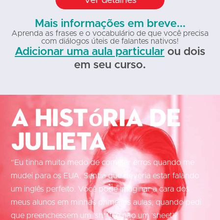
Ver detalhes
Mais informações em breve...
Aprenda as frases e o vocabulário de que você precisa
com diálogos úteis de falantes nativos!
Adicionar uma aula particular
ou dois
em seu curso.
A história de
Julieta
“Eu tinha muito medo de cometer erros quando me
mudei para os EUA. Sentia que deveria estar falando
um inglês perfeito. Você pode imaginar a cara dos
meus alunos em minhas primeiras aulas, quando pedi
que preenchessem um ’sh**t‘ e não um ’sheet‘?