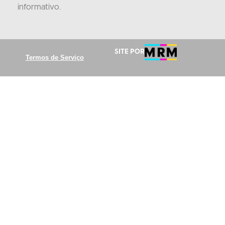
informativo
.
Site por
Termos de Serviço