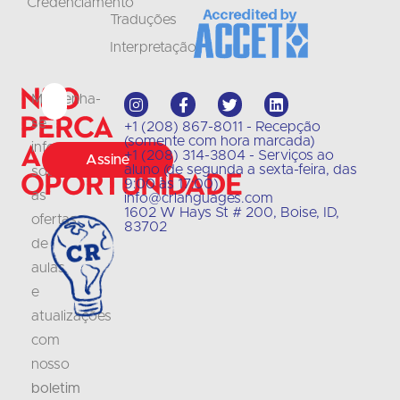
Credenciamento
Traduções
Interpretação
Não
Mantenha-
perca
se
+1 (208) 867-8011 - Recepção
(somente com hora marcada)
a
informado
+1 (208) 314-3804 - Serviços ao
Assine
aluno (de segunda a sexta-feira, das
sobre
oportunidade
9:00 às 17:00)
as
info@crlanguages.com
1602 W Hays St # 200, Boise, ID,
ofertas
83702
de
aulas
e
atualizações
com
nosso
boletim