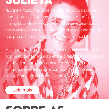
“Eu tinha muito medo de cometer erros quando me
mudei para os EUA. Sentia que deveria estar falando
um inglês perfeito. Você pode imaginar a cara dos
meus alunos em minhas primeiras aulas, quando pedi
que preenchessem um ’sh**t‘ e não um ’sheet‘?
Mas o medo de cometer erros foi o que me impediu
por muito tempo. Para aprender a falar, precisamos nos
sentir à vontade para cometer erros. E, para nos
sentirmos à vontade para cometer erros, precisamos
criar o ambiente certo na sala de aula.”
Leia mais