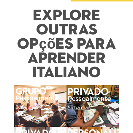
Explore
outras
opções para
aprender
italiano
Grupo
Privado
Pessoalmente
Pessoalmente
Saiba mais
Saiba mais
Personaliza
Privado