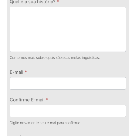
Qual é a sua história?
*
Conte-nos mais sobre quais são suas metas linguísticas.
E-mail
*
Confirme E-mail
*
Digite novamente seu e-mail para confirmar