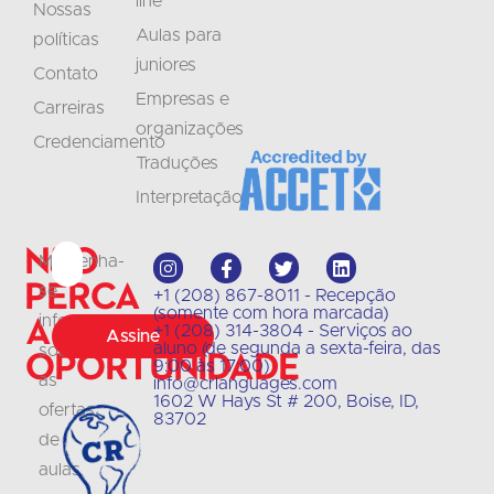
line
Nossas
Aulas para
políticas
juniores
Contato
Empresas e
Carreiras
organizações
Credenciamento
Traduções
Interpretação
Não
Mantenha-
perca
se
+1 (208) 867-8011 - Recepção
(somente com hora marcada)
a
informado
+1 (208) 314-3804 - Serviços ao
Assine
aluno (de segunda a sexta-feira, das
sobre
oportunidade
9:00 às 17:00)
as
info@crlanguages.com
1602 W Hays St # 200, Boise, ID,
ofertas
83702
de
aulas