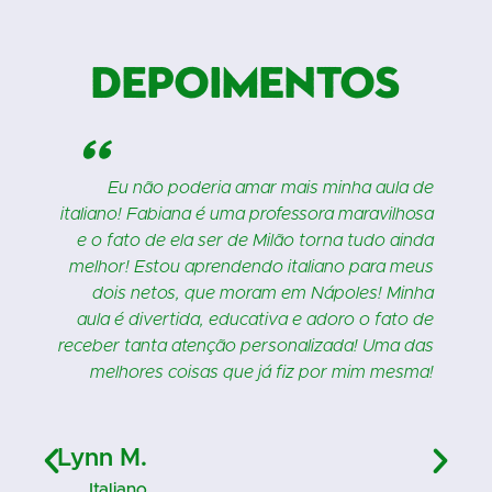
Depoimentos
"
a
Eu não poderia amar mais minha aula de
a
italiano! Fabiana é uma professora maravilhosa
m
e o fato de ela ser de Milão torna tudo ainda
a
melhor! Estou aprendendo italiano para meus
e
dois netos, que moram em Nápoles! Minha
e
aula é divertida, educativa e adoro o fato de
É
receber tanta atenção personalizada! Uma das
o
melhores coisas que já fiz por mim mesma!
i
e
s
Lynn M.
e
Italiano