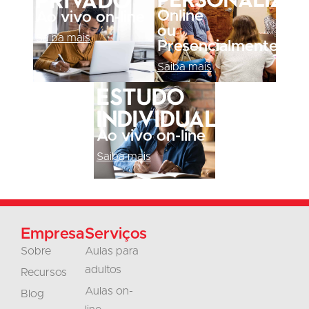
Online
Ao vivo on-line
ou
Saiba mais
Presencialmente
Saiba mais
Estudo
individual
Ao vivo on-line
Saiba mais
Empresa
Serviços
Sobre
Aulas para
adultos
Recursos
Aulas on-
Blog