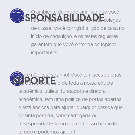
O ambiente de grupo significa que você
Responsabilidade
não vai querer decepcionar seus colegas
de classe. Você corrigirá a lição de casa no
início de cada lição, e os testes regulares
garantem que você entenda os tópicos
importantes.
Você não está sozinho! Você tem seus colegas
Suporte
de classe e o apoio de toda a nossa equipe
acadêmica. Julieta, fundadora e diretora
acadêmica, tem uma política de portas abertas
e está ansiosa para ajudar qualquer pessoa que
se sinta perdida, sobrecarregada ou
desesperada! Estamos fazendo isso há muito
tempo e podemos ajudar!