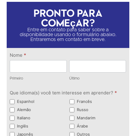
Pronto para
começar?
Entre em contato para saber sobre a
disponibilidade usando o formulário abaixo.
Entraremos em contato em breve.
Entre
Nome
*
em
Primeiro
Último
contato
Primeiro
Último
Que idioma(s) você tem interesse em aprender?
*
Espanhol
Francês
Alemão
Russo
Italiano
Mandarim
Inglês
Árabe
Japonês
Outros