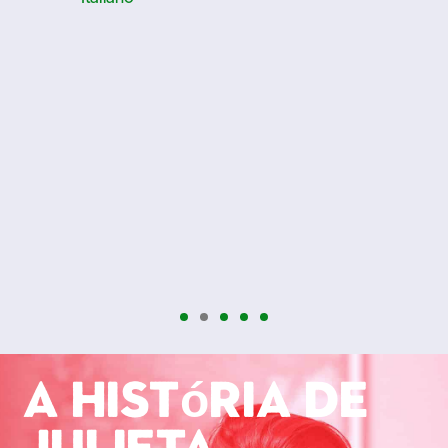
s
m
m
u
.
A história de
Julieta