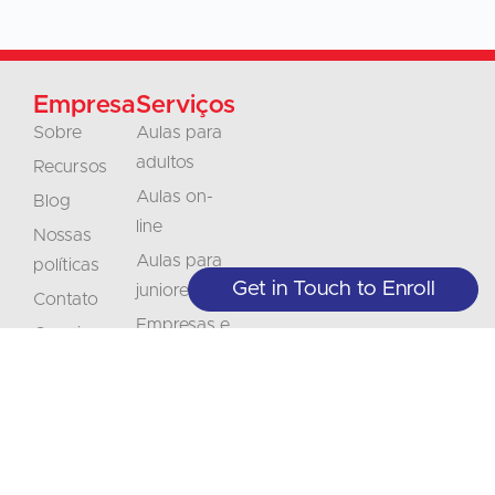
Empresa
Serviços
Sobre
Aulas para
adultos
Recursos
Aulas on-
Blog
line
Nossas
Aulas para
políticas
Get in Touch to Enroll
juniores
Contato
Empresas e
Carreiras
organizações
Credenciamento
Traduções
Interpretação
Não
Mantenha-