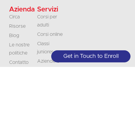
Azienda
Servizi
Circa
Corsi per
adulti
Risorse
Corsi online
Blog
Classi
Le nostre
juniores
politiche
Get in Touch to Enroll
Aziende e
Contatto
organizzazioni
Carriera
Traduzioni
Accreditamento
Interpretazione
Non
Rimanete
perdere
informati
+1 (208) 867-8011 - Reception (solo
su appuntamento)
l'occasione
sull'offerta
+1 (208) 314-3804 - Servizi agli
Abbonarsi
studenti (M-Th 9:00-5:00)
di
info@crlanguages.com