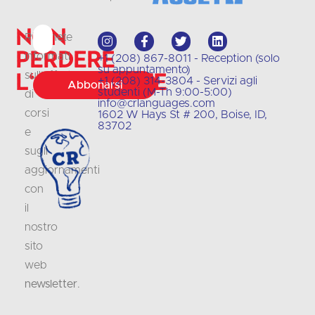
Non
Rimanete
perdere
informati
+1 (208) 867-8011 - Reception (solo
su appuntamento)
l'occasione
sull'offerta
+1 (208) 314-3804 - Servizi agli
Abbonarsi
studenti (M-Th 9:00-5:00)
di
info@crlanguages.com
corsi
1602 W Hays St # 200, Boise, ID,
83702
e
sugli
aggiornamenti
con
il
nostro
sito
web
newsletter
.