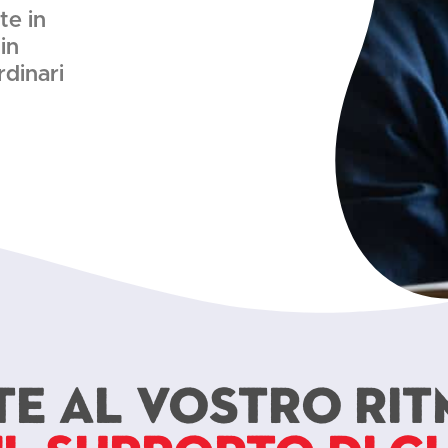
te in
in
rdinari
te al vostro ri