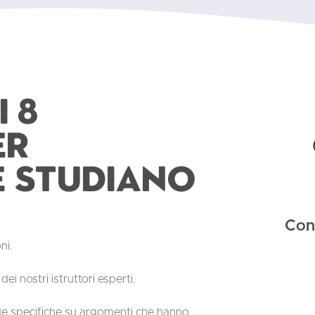
 8
er
e studiano
Con
ni.
ei nostri istruttori esperti.
de specifiche su argomenti che hanno