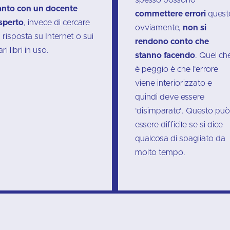
anto con un docente
commettere errori
quest
sperto
, invece di cercare
ovviamente,
non si
a risposta su Internet o sui
rendono conto che
ari libri in uso.
stanno facendo
. Quel ch
è peggio è che l'errore
viene interiorizzato e
quindi deve essere
‘disimparato’. Questo può
essere difficile se si dice
qualcosa di sbagliato da
molto tempo.