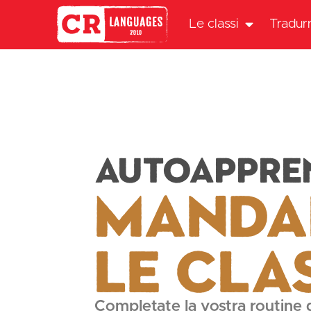
Le classi
Tradur
Autoappre
Manda
Le cla
Completate la vostra routine 