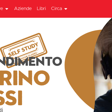
re
Aziende
Libri
Circa
ndimento
rino
ssi
di