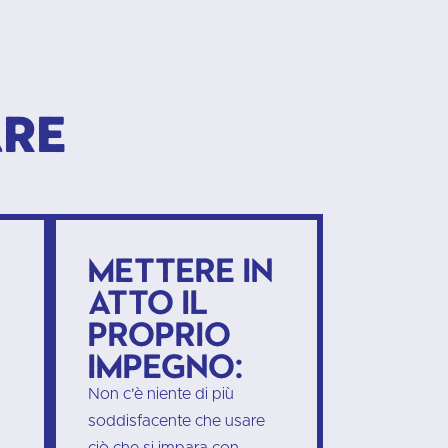
are
Mettere in
atto il
proprio
impegno:
Non c'è niente di più
soddisfacente che usare
ciò che si impara con