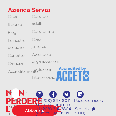
Azienda
Servizi
Circa
Corsi per
adulti
Risorse
Corsi online
Blog
Classi
Le nostre
juniores
politiche
Aziende e
Contatto
organizzazioni
Carriera
Traduzioni
Accreditamento
Interpretazione
Non
Rimanete
perdere
informati
+1 (208) 867-8011 - Reception (solo
su appuntamento)
l'occasione
sull'offerta
+1 (208) 314-3804 - Servizi agli
Abbonarsi
studenti (M-Th 9:00-5:00)
di