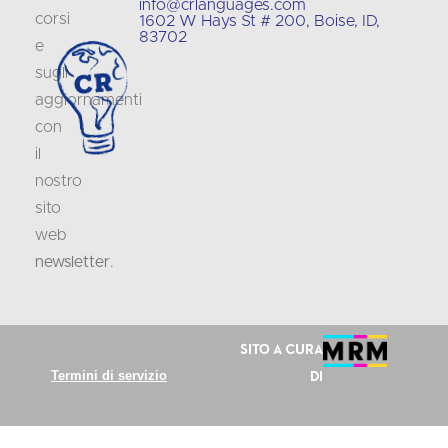
info@crlanguages.com
corsi
1602 W Hays St # 200, Boise, ID,
83702
e
sugli
aggiornamenti
con
il
nostro
sito
web
newsletter
.
Sito a cura
Termini di servizio
di