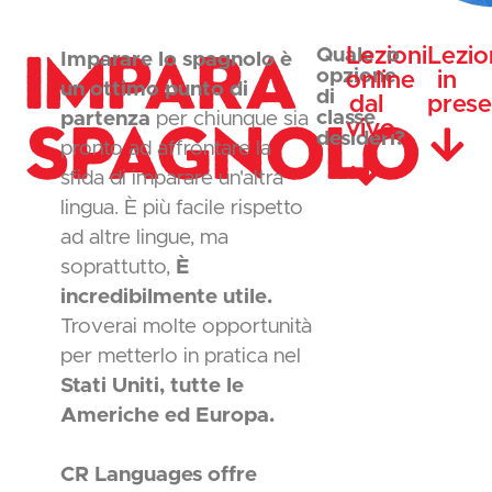
Impara
Lezioni
Lezio
Quale
o
Imparare lo spagnolo è
opzione
online
in
un ottimo punto di
di
dal
pres
Spagnolo
classe
partenza
per chiunque sia
vivo
desideri?
pronto ad affrontare la
sfida di imparare un'altra
lingua. È più facile rispetto
ad altre lingue, ma
soprattutto,
È
incredibilmente utile.
Troverai molte opportunità
per metterlo in pratica nel
Stati Uniti, tutte le
Americhe ed Europa.
CR Languages offre