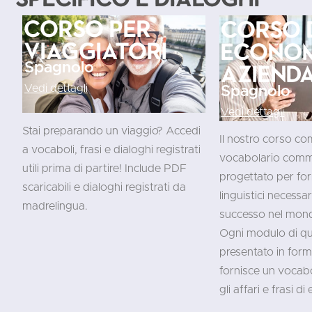
Corso per
Corso 
viaggiatori
econo
Spagnolo
aziend
Vedi dettagli
Spagnolo
Vedi dettagli
Stai preparando un viaggio? Accedi
Il nostro corso co
a vocaboli, frasi e dialoghi registrati
vocabolario comme
utili prima di partire! Include PDF
progettato per forn
scaricabili e dialoghi registrati da
linguistici necessa
madrelingua.
successo nel mond
Ogni modulo di qu
presentato in for
fornisce un vocabo
gli affari e frasi d