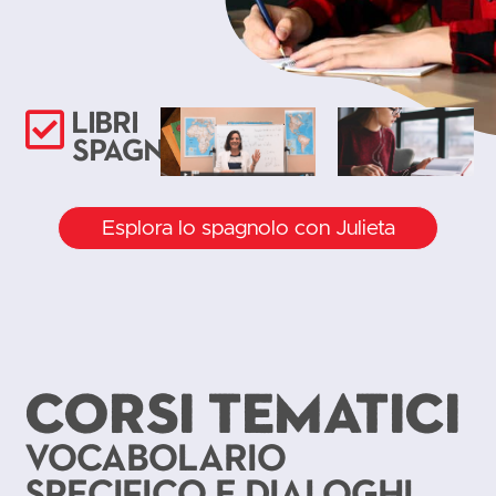
Libri
Corsi
Libri
spagnoli
online
audio
Esplora lo spagnolo con Julieta
CORSI TEMATICI
Vocabolario
specifico e dialoghi