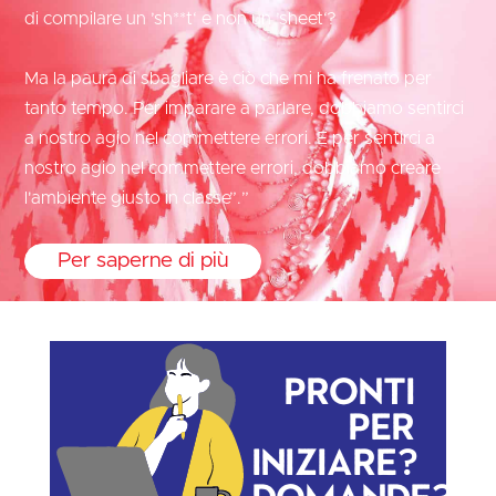
di compilare un ’sh**t‘ e non un ’sheet‘?
Ma la paura di sbagliare è ciò che mi ha frenato per
tanto tempo. Per imparare a parlare, dobbiamo sentirci
a nostro agio nel commettere errori. E per sentirci a
nostro agio nel commettere errori, dobbiamo creare
l'ambiente giusto in classe”.”
Per saperne di più
Pronti
per
iniziare?