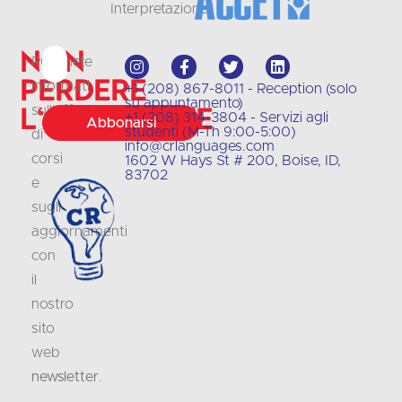
Interpretazione
Non
Rimanete
perdere
informati
+1 (208) 867-8011 - Reception (solo
su appuntamento)
l'occasione
sull'offerta
+1 (208) 314-3804 - Servizi agli
Abbonarsi
studenti (M-Th 9:00-5:00)
di
info@crlanguages.com
corsi
1602 W Hays St # 200, Boise, ID,
83702
e
sugli
aggiornamenti
con
il
nostro
sito
web
newsletter
.