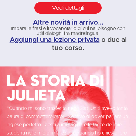
Vedi dettagli
Altre novità in arrivo...
Impara le frasi e il vocabolario di cui hai bisogno con
utili dialoghi tra madrelingua!
Aggiungi una lezione privata
o due al
tuo corso.
La storia di
Julieta
“Quando mi sono trasferita negli Stati Uniti avevo tanta
paura di commettere errori. Sentivo di dover parlare un
inglese perfetto. Riesci a immaginare le facce dei miei
studenti nelle mie prime lezioni, quando ho chiesto loro