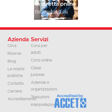
In diretta online
Per saperne di più
Azienda
Servizi
Circa
Corsi per
adulti
Risorse
Corsi online
Blog
Classi
Le nostre
juniores
politiche
Aziende e
Contatto
organizzazioni
Carriera
Traduzioni
Accreditamento
Interpretazione