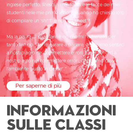
inglese perfetto. Riesci a immaginare le facce dei miei
studenti nelle mie prime lezioni, quando ho chiesto loro
di compilare un ’sh**t‘ e non un ’sheet‘?
Ma la paura di sbagliare è ciò che mi ha frenato per
tanto tempo. Per imparare a parlare, dobbiamo sentirci
a nostro agio nel commettere errori. E per sentirci a
nostro agio nel commettere errori, dobbiamo creare
l'ambiente giusto in classe”.”
Per saperne di più
Informazioni
sulle classi