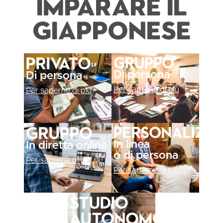
imparare il
giapponese
Gruppo
Privato
Di persona
Di persona
Per saperne di più
Per saperne di più
Personalizz
Gruppo
In linea
In diretta online
o di persona
Per saperne di più
Per saperne di più
Studio
autonomo