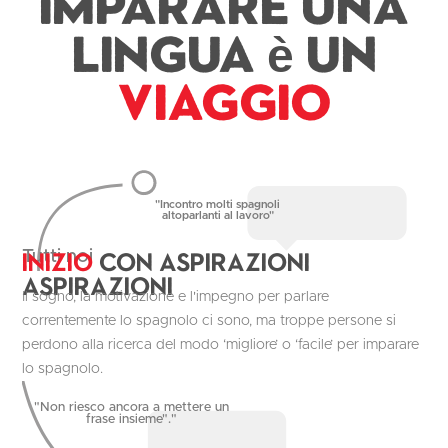
Imparare una
lingua è un
Viaggio
"Incontro molti spagnoli
altoparlanti al lavoro"
Inizio
con aspirazioni
Tutti noi
aspirazioni
Il sogno, la motivazione e l'impegno per parlare
correntemente lo spagnolo ci sono, ma troppe persone si
perdono alla ricerca del modo ‘migliore’ o ‘facile’ per imparare
lo spagnolo.
"Non riesco ancora a mettere un
frase insieme"."