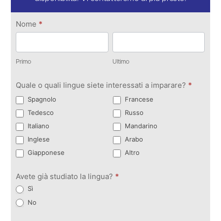
Contattateci
Nome
*
Primo
Ultimo
Primo
Ultimo
Quale o quali lingue siete interessati a imparare?
*
Spagnolo
Francese
Tedesco
Russo
Italiano
Mandarino
Inglese
Arabo
Giapponese
Altro
Avete già studiato la lingua?
*
Sì
No