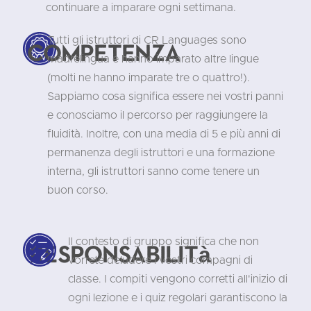
continuare a imparare ogni settimana.
Tutti gli istruttori di CR Languages sono
Competenza
madrelingua e hanno imparato altre lingue
(molti ne hanno imparate tre o quattro!).
Sappiamo cosa significa essere nei vostri panni
e conosciamo il percorso per raggiungere la
fluidità. Inoltre, con una media di 5 e più anni di
permanenza degli istruttori e una formazione
interna, gli istruttori sanno come tenere un
buon corso.
Il contesto di gruppo significa che non
Responsabilità
vorrete deludere i vostri compagni di
classe. I compiti vengono corretti all'inizio di
ogni lezione e i quiz regolari garantiscono la