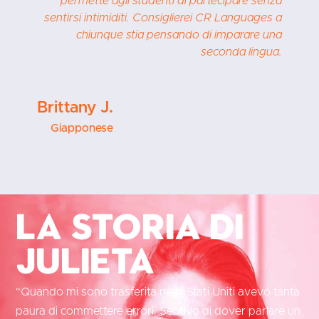
permette agli studenti di partecipare senza
sentirsi intimiditi. Consiglierei CR Languages a
chiunque stia pensando di imparare una
seconda lingua.
Brittany J.
Giapponese
La storia di
Julieta
“Quando mi sono trasferita negli Stati Uniti avevo tanta
paura di commettere errori. Sentivo di dover parlare un