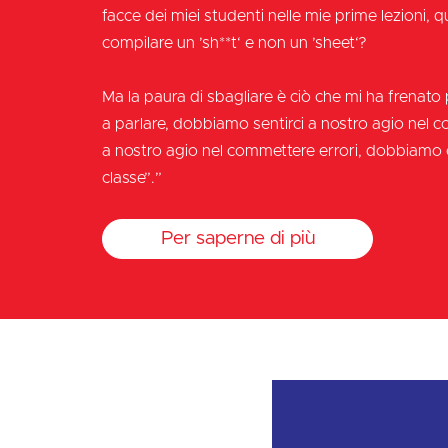
facce dei miei studenti nelle mie prime lezioni, 
compilare un ’sh**t‘ e non un ’sheet‘?
Ma la paura di sbagliare è ciò che mi ha frenat
a parlare, dobbiamo sentirci a nostro agio nel co
a nostro agio nel commettere errori, dobbiamo c
classe”.”
Per saperne di più