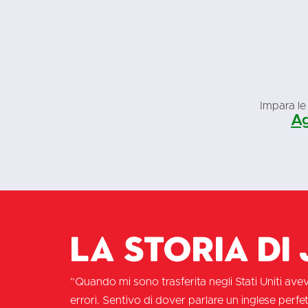
Impara le 
Ag
La storia di 
“Quando mi sono trasferita negli Stati Uniti av
errori. Sentivo di dover parlare un inglese perfe