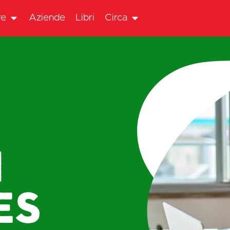
re
Aziende
Libri
Circa
n
ES