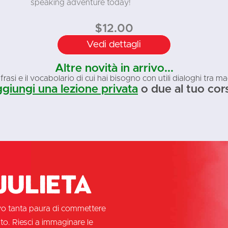
speaking adventure today!
$
12.00
Vedi dettagli
Altre novità in arrivo...
frasi e il vocabolario di cui hai bisogno con utili dialoghi tra m
giungi una lezione privata
o due al tuo cor
Julieta
evo tanta paura di commettere
tto. Riesci a immaginare le