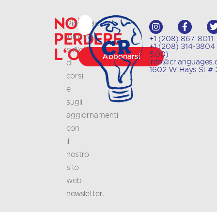
Non
Rimanete
perdere
informati
+1 (208) 867-8011 
+1 (208) 314-3804 -
l'occasione
sull'offerta
5:00)
Abbonarsi
info@crlanguages
di
1602 W Hays St # 2
corsi
e
sugli
aggiornamenti
con
il
nostro
sito
web
newsletter
.