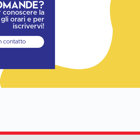
omande?
r conoscere la
 gli orari e per
iscrivervi!
n contatto