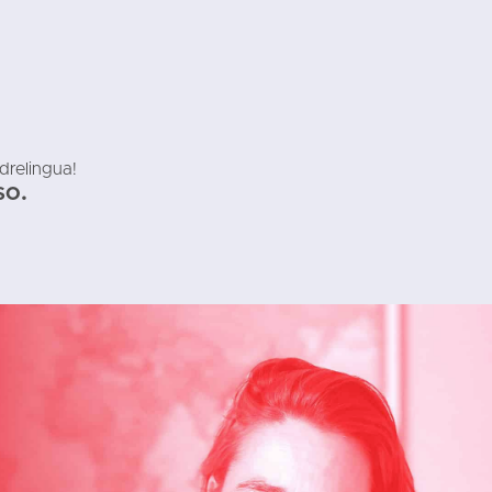
adrelingua!
so.