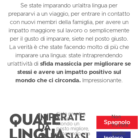
Se state imparando un'altra lingua per
prepararvi a un viaggio, per entrare in contatto
con nuovi membri della famiglia, per avere un
impatto maggiore sul lavoro o semplicemente
per il gusto di imparare, siete nel posto giusto.
La verità è che state facendo molto di più che
imparare una lingua: state intraprendendo
un'attività di
sfida massiccia per migliorare se
stessi e avere un impatto positivo sul
mondo che ci circonda.
Impressionante.
Quale
imparate
Siete pronti a
Non
rendere il
Spagnolo
da
mondo un
trovate
lingua
posto migliore,
quello
qualsiasi
imparando una