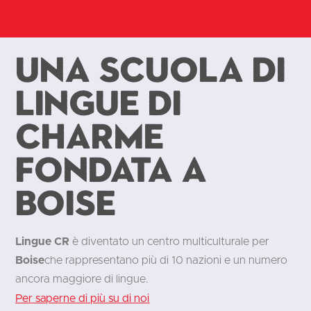
Una scuola di
lingue di
charme
fondata a
Boise
Lingue CR
è diventato un centro multiculturale per
Boise
che rappresentano più di 10 nazioni e un numero
ancora maggiore di lingue.
Per saperne di più su di noi