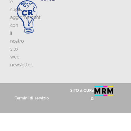
e
sugli
aggiornamenti
con
il
nostro
sito
web
newsletter
.
Sito a cura
Termini di servizio
di