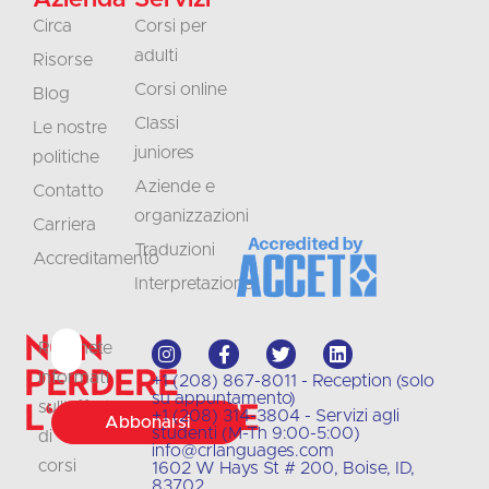
Circa
Corsi per
adulti
Risorse
Corsi online
Blog
Classi
Le nostre
juniores
politiche
Aziende e
Contatto
organizzazioni
Carriera
Traduzioni
Accreditamento
Interpretazione
Non
Rimanete
perdere
informati
+1 (208) 867-8011 - Reception (solo
su appuntamento)
l'occasione
sull'offerta
+1 (208) 314-3804 - Servizi agli
Abbonarsi
studenti (M-Th 9:00-5:00)
di
info@crlanguages.com
corsi
1602 W Hays St # 200, Boise, ID,
83702