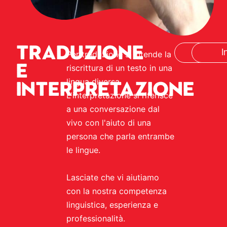
Traduzione
Trad
I
Per traduzione si intende la
e
riscrittura di un testo in una
lingua diversa.
interpretazione
L'interpretazione si riferisce
a una conversazione dal
vivo con l'aiuto di una
persona che parla entrambe
le lingue.
Lasciate che vi aiutiamo
con la nostra competenza
linguistica, esperienza e
professionalità.