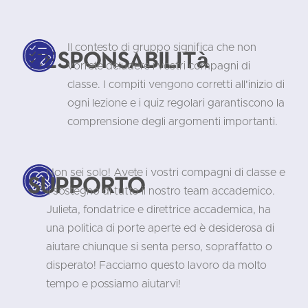
Il contesto di gruppo significa che non
Responsabilità
vorrete deludere i vostri compagni di
classe. I compiti vengono corretti all'inizio di
ogni lezione e i quiz regolari garantiscono la
comprensione degli argomenti importanti.
Non sei solo! Avete i vostri compagni di classe e
Supporto
il sostegno di tutto il nostro team accademico.
Julieta, fondatrice e direttrice accademica, ha
una politica di porte aperte ed è desiderosa di
aiutare chiunque si senta perso, sopraffatto o
disperato! Facciamo questo lavoro da molto
tempo e possiamo aiutarvi!