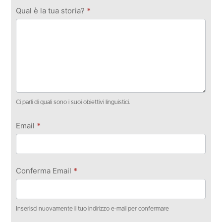
Qual è la tua storia?
*
Ci parli di quali sono i suoi obiettivi linguistici.
Email
*
Conferma Email
*
Inserisci nuovamente il tuo indirizzo e-mail per confermare