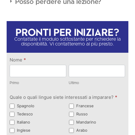
Posso perdere una lezione?
Pronti per iniziare?
Contattate il modulo sottostante per richiedere la
disponibilità. Vi contatteremo al più presto.
Contattateci
Nome
*
Primo
Ultimo
Primo
Ultimo
Quale o quali lingue siete interessati a imparare?
*
Spagnolo
Francese
Tedesco
Russo
Italiano
Mandarino
Inglese
Arabo