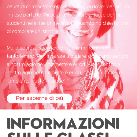
paura di commettere errori. Sentivo di dover parlare un
inglese perfetto. Riesci a immaginare le facce dei miei
studenti nelle mie prime lezioni, quando ho chiesto loro
di compilare un ’sh**t‘ e non un ’sheet‘?
Ma la paura di sbagliare è ciò che mi ha frenato per
tanto tempo. Per imparare a parlare, dobbiamo sentirci
a nostro agio nel commettere errori. E per sentirci a
nostro agio nel commettere errori, dobbiamo creare
l'ambiente giusto in classe”.”
Per saperne di più
Informazioni