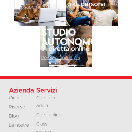
o di persona
Per saperne di più
Per saperne di più
Studio
autonomo
In diretta online
Per saperne di più
Azienda
Servizi
Circa
Corsi per
adulti
Risorse
Corsi online
Blog
Classi
Le nostre