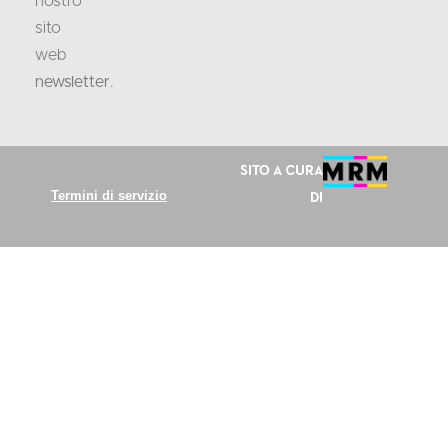
nostro
sito
web
newsletter
.
Sito a cura
Termini di servizio
di