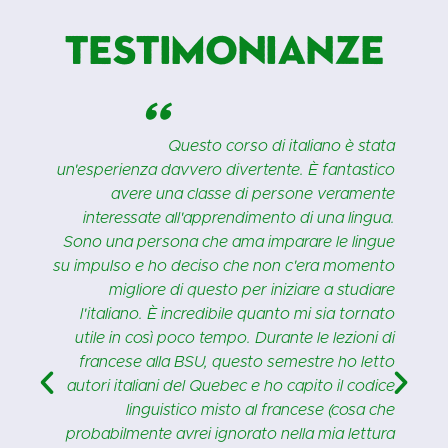
Testimonianze
"
i
Questo corso di italiano è stata
l
un'esperienza davvero divertente. È fantastico
ù
avere una classe di persone veramente
e
interessate all'apprendimento di una lingua.
o
Sono una persona che ama imparare le lingue
e
su impulso e ho deciso che non c'era momento
a
migliore di questo per iniziare a studiare
e
l'italiano. È incredibile quanto mi sia tornato
!
utile in così poco tempo. Durante le lezioni di
francese alla BSU, questo semestre ho letto
autori italiani del Quebec e ho capito il codice
linguistico misto al francese (cosa che
probabilmente avrei ignorato nella mia lettura