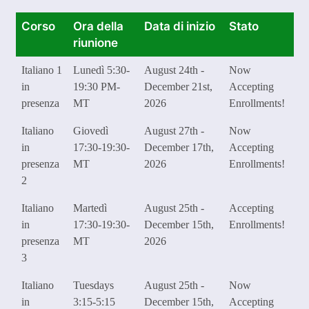
Corso
Ora della
Data di inizio
Stato
riunione
Italiano 1
Lunedì 5:30-
August 24th -
Now
in
19:30 PM-
December 21st,
Accepting
presenza
MT
2026
Enrollments!
Italiano
Giovedì
August 27th -
Now
in
17:30-19:30-
December 17th,
Accepting
presenza
MT
2026
Enrollments!
2
Italiano
Martedì
August 25th -
Accepting
in
17:30-19:30-
December 15th,
Enrollments!
presenza
MT
2026
3
Italiano
Tuesdays
August 25th -
Now
in
3:15-5:15
December 15th,
Accepting