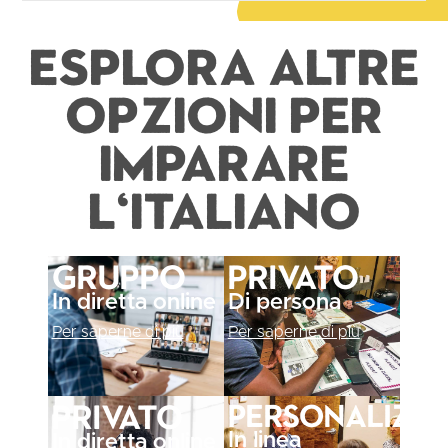
Esplora altre
opzioni per
imparare
l'italiano
Gruppo
Privato
In diretta online
Di persona
Per saperne di più
Per saperne di più
Personalizz
Privato
In linea
In diretta online