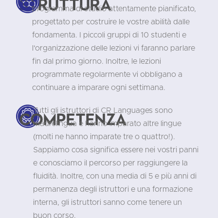
Struttura
programma di studio attentamente pianificato,
progettato per costruire le vostre abilità dalle
fondamenta. I piccoli gruppi di 10 studenti e
l'organizzazione delle lezioni vi faranno parlare
fin dal primo giorno. Inoltre, le lezioni
programmate regolarmente vi obbligano a
continuare a imparare ogni settimana.
Tutti gli istruttori di CR Languages sono
Competenza
madrelingua e hanno imparato altre lingue
(molti ne hanno imparate tre o quattro!).
Sappiamo cosa significa essere nei vostri panni
e conosciamo il percorso per raggiungere la
fluidità. Inoltre, con una media di 5 e più anni di
permanenza degli istruttori e una formazione
interna, gli istruttori sanno come tenere un
buon corso.