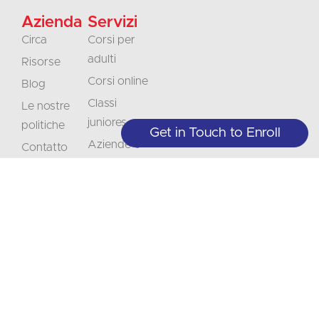
Azienda
Servizi
Circa
Corsi per
adulti
Risorse
Corsi online
Blog
Classi
Le nostre
juniores
politiche
Get in Touch to Enroll
Aziende e
Contatto
organizzazioni
Carriera
Traduzioni
Accreditamento
Interpretazione
Non
Rimanete
perdere
informati
+1 (208) 867-8011 - Reception (solo
su appuntamento)
l'occasione
sull'offerta
+1 (208) 314-3804 - Servizi agli
Abbonarsi
studenti (M-Th 9:00-5:00)
di
info@crlanguages.com