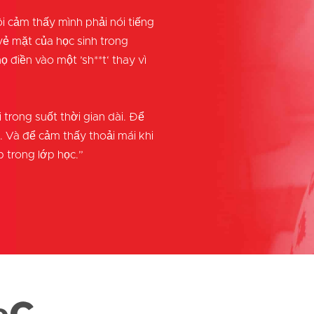
ôi cảm thấy mình phải nói tiếng
ẻ mặt của học sinh trong
ọ điền vào một ’sh**t‘ thay vì
i trong suốt thời gian dài. Để
i. Và để cảm thấy thoải mái khi
p trong lớp học.”
ọc