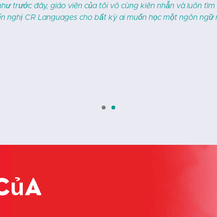
vị… con trai tôi thực sự mong chờ các buổi học và thích làm bà
 tâm đến học viên. Có một cảm giác cộng đồng rõ rệt, điều nà
bao giờ hết. H
của