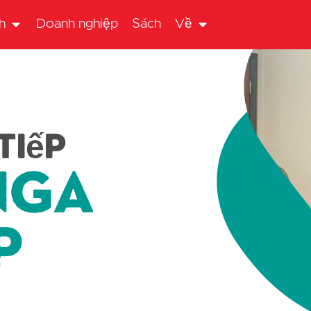
h
Doanh nghiệp
Sách
Về
tiếp
Nga
p