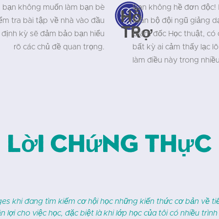
à bạn không muốn làm bạn bè
Bạn không hề đơn độc! 
Hỗ
iểm tra bài tập về nhà vào đầu
toàn bộ đội ngũ giảng dạ
trợ
ra định kỳ sẽ đảm bảo bạn hiểu
Giám đốc Học thuật, có 
rõ các chủ đề quan trọng.
bất kỳ ai cảm thấy lạc l
làm điều này trong nhiề
Lời chứng thực
guyên tuyệt vời cho những ai muốn học một ngôn ngữ mới. Con
iến bộ rất nhanh. Tiếng Nga, tất nhiên, là một ngôn ngữ khó