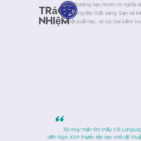
Môi trường học nhóm có nghĩa l
Trách
trong lớp thất vọng. Bạn sẽ k
nhiệm
mỗi buổi học, và các bài kiểm t
"
p tới của mình
CR Languages là một nguồn tài n
c viên lớn tuổi
Nga tại đây được khoảng một năm và t