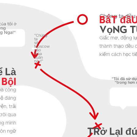
Bắt đầ
Chúng ta đều
của tôi ở
vọng t
ờng
ng Nga!"
"Chúng
Giấc mơ, động lự
ta
sẽ
thành thạo đều c
Moscow
vào
kiếm cách học ti
mùa
xuân
này!"
 là
bội
"Tôi đã sử dụ
"trong hơn 
 và công
bộ đáng
ện, trải
trôi qua
ng mình
Trở lại đ
gôn ngữ