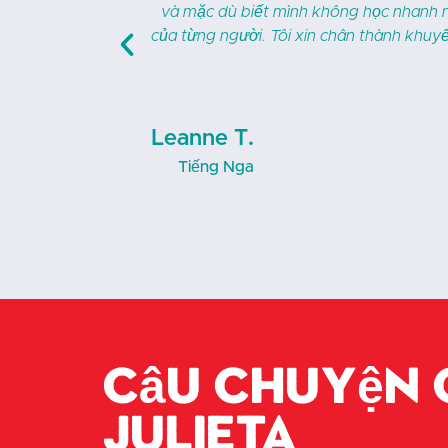
 theo trình độ
biến quá trình học tập trở nên thú 
hân hóa và tôn
giảng viên tài năng mà còn thực sự quan
trọng.
Beth W.
Tiếng Nga
Câu chuyện 
Julieta