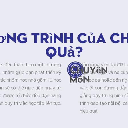
ơng trình của ch
quả?
ges đều tuân theo một chương
Mỗi giảng viên tại CR 
Chuyên
n, nhằm giúp bạn phát triển kỹ
ngữ bản ngữ và họ cũn
môn
 các nhóm học nhỏ gồm 10 học
đã học ba hoặc bốn ngô
ạn sẽ có thể giao tiếp ngay từ
và biết con đường dẫn 
học được tổ chức đều đặn hàng
giảng dạy trung bình c
n duy trì việc học tập liên tục.
trình đào tạo nội bộ, c
hiệu quả.