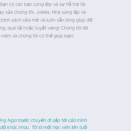
Bạn có các bạn cùng lớp và sự hỗ trợ từ
y của chúng tôi. Julieta, Nhà sáng lập và
chính sách cửa mở và luôn sẵn lòng giúp đỡ
õng, quá tải hoặc tuyệt vọng! Chúng tôi đã
u năm và chúng tôi có thể giúp bạn!
"
 trai 17 tuổi của chúng tôi đã học tiếng
Tôi may
 học, nhưng đội ngũ tại CR Languages đã
đến Nga. Kích 