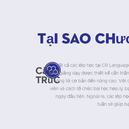
Tại sao chư
Tất cả các lớp học tại CR Langua
Cấu
trình giảng dạy được thiết kế cẩn thậ
trúc
năng từ cơ bản đến nâng cao. Với
viên và cách tổ chức bài học hợp lý, b
ngày đầu tiên. Ngoài ra, các lớp 
tuần sẽ giúp bạ