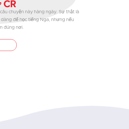
 CR
câu chuyện này hàng ngày. Sự thật là
 dàng để học tiếng Nga, nhưng nếu
ến đúng nơi.