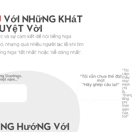
u
Với những khát
uyệt vời
c và sự cam kết để nói tiếng Nga
ó, nhưng quá nhiều người lạc lối khi tìm
ếng Nga ‘tốt nhất’ hoặc ‘dễ dàng nhất’.
"Tôi
cảm
ng Duolingo.
"Tôi vẫn chưa thể đặt
thấy
một năm..."
một
như
"Hãy ghép câu lại!"
mình
chỉ
là...
"Đan
lãng
phí
thời
gian
của
tôi!"
úng hướng với