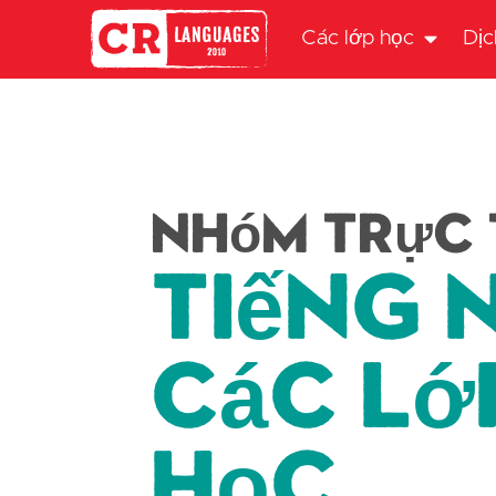
Các lớp học
Dịc
Nhóm trực 
Tiếng 
Các lớ
học