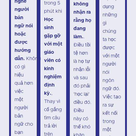
nghe
trong 5
không
dụng
người
phút khi
nhận ra
những
bản
Học
rằng họ
gì
ngữ nói
sinh
đang
chúng
hoặc
gặp gỡ
làm.
.
ta học
được
với một
Điều tồi
được
hướng
giáo
tệ hơn
với một
dẫn.
Không
viên có
là họ tự
người
có gì
kinh
nhận lỗi
nói
hiệu
nghiệm
và sau
ngôn
quả hơn
định
đó phải
ngữ đó.
việc
kỳ.
,
‘học lại’
Việc tạo
một
Thay vì
điều đó.
ra sự
người
cố gắng
Điều
kết nối
bản
tìm câu
này có
trong
ngữ cho
trả lời
thể khó
một
bạn
trên
khăn