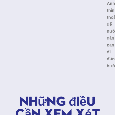
Anh
thỉn
tho
để
hướ
dẫn
bạn
đi
đún
hướ
Những điều
cần xem xét