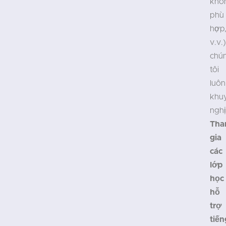
khô
phù
hợp
v.v.)
chú
tôi
luôn
khu
nghị
Th
gia
các
lớp
học
hỗ
trợ
tiến