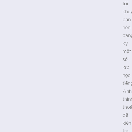
tôi
khu
bạn
nên
đăn
ký
một
số
lớp
học
tiến
Anh
thỉn
tho
để
kiể
tra