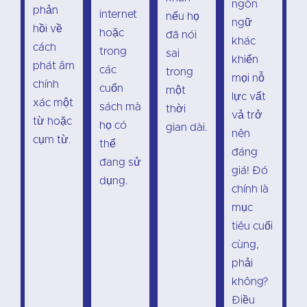
ngôn
phản
internet
nếu họ
ngữ
hồi về
hoặc
đã nói
khác
cách
trong
sai
khiến
phát âm
các
trong
mọi nỗ
chính
cuốn
một
lực vất
xác một
sách mà
thời
vả trở
từ hoặc
họ có
gian dài.
nên
cụm từ.
thể
đáng
đang sử
giá! Đó
dụng.
chính là
mục
tiêu cuối
cùng,
phải
không?
Điều