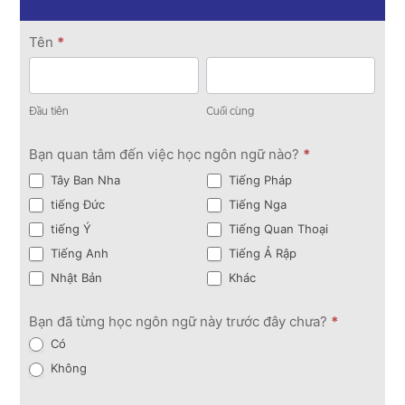
Liên
Tên
*
hệ
Đầu
Cuối
tiên
cùng
Đầu tiên
Cuối cùng
Bạn quan tâm đến việc học ngôn ngữ nào?
*
Tây Ban Nha
Tiếng Pháp
tiếng Đức
Tiếng Nga
tiếng Ý
Tiếng Quan Thoại
Tiếng Anh
Tiếng Ả Rập
Nhật Bản
Khác
Bạn đã từng học ngôn ngữ này trước đây chưa?
*
Có
Không