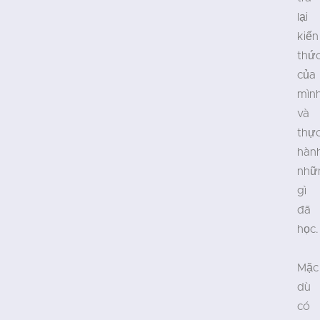
lại
kiến
thứ
của
mìn
và
thự
hàn
nhữ
gì
đã
học.
Mặc
dù
có