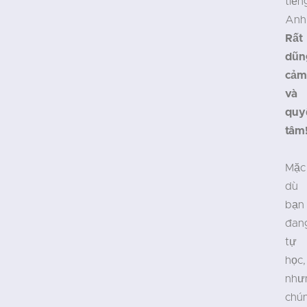
tiến
Anh
Rất
dũn
cảm
và
quy
tâm
Mặc
dù
bạn
đan
tự
học,
như
chú