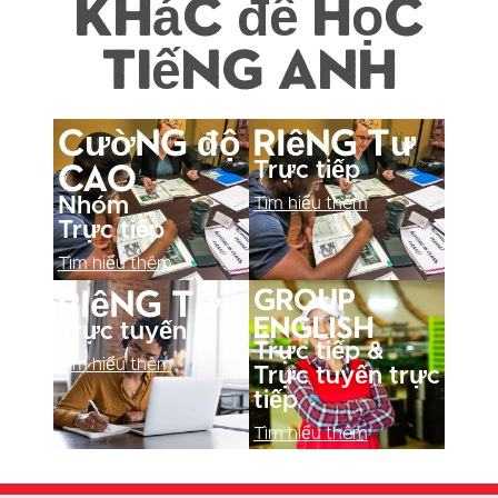
khác để học
tiếng Anh
Cường độ
Riêng tư
cao
Trực tiếp
Nhóm
Tìm hiểu thêm
Trực tiếp
Tìm hiểu thêm
Riêng tư
Group
English
Trực tuyến
Trực tiếp &
Tìm hiểu thêm
Trực tuyến trực
tiếp
Tìm hiểu thêm