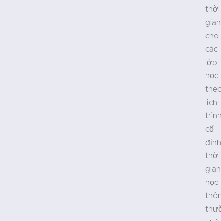
thời
gian
cho
các
lớp
học
the
lịch
trìn
cố
định
thời
gian
học
thô
thư