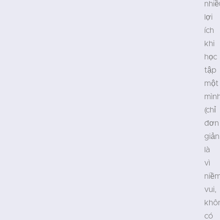
nhiề
lợi
ích
khi
học
tập
một
mìn
(chỉ
đơn
giản
là
vì
niề
vui,
khô
có