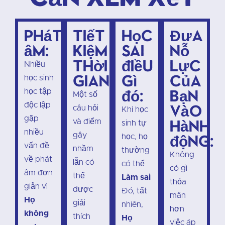
Phát
Tiết
Học
Đưa
âm:
kiệm
sai
nỗ
thời
điều
lực
Nhiều
gian:
gì
của
học sinh
đó:
bạn
học tập
Một số
độc lập
vào
câu hỏi
Khi học
gặp
hành
và điểm
sinh tự
nhiều
gây
động:
học, họ
vấn đề
nhầm
thường
Không
về phát
lẫn có
có thể
có gì
âm đơn
thể
Làm sai
thỏa
giản vì
được
Đó, tất
mãn
Họ
giải
nhiên,
hơn
không
thích
Họ
việc áp