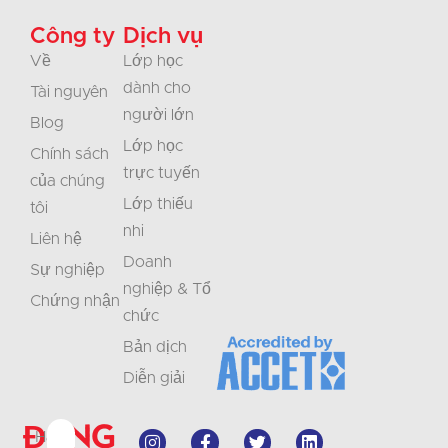
Công ty
Dịch vụ
Về
Lớp học
dành cho
Tài nguyên
người lớn
Blog
Lớp học
Chính sách
trực tuyến
của chúng
Lớp thiếu
tôi
nhi
Liên hệ
Doanh
Sự nghiệp
nghiệp & Tổ
Chứng nhận
chức
Bản dịch
Diễn giải
Đừng
Hãy