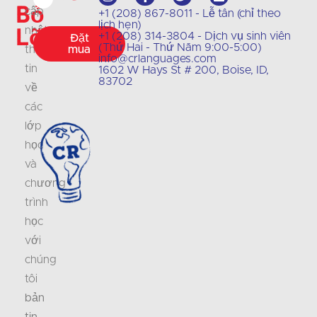
bỏ
cập
+1 (208) 867-8011 - Lễ tân (chỉ theo
lịch hẹn)
lỡ
nhật
+1 (208) 314-3804 - Dịch vụ sinh viên
Đặt
(Thứ Hai - Thứ Năm 9:00-5:00)
thông
mua
info@crlanguages.com
tin
1602 W Hays St # 200, Boise, ID,
83702
về
các
lớp
học
và
chương
trình
học
với
chúng
tôi
bản
tin
.