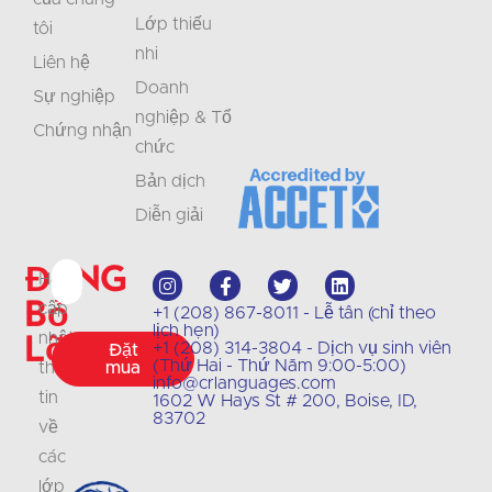
Lớp thiếu
tôi
nhi
Liên hệ
Doanh
Sự nghiệp
nghiệp & Tổ
Chứng nhận
chức
Bản dịch
Diễn giải
Đừng
Hãy
bỏ
cập
+1 (208) 867-8011 - Lễ tân (chỉ theo
lịch hẹn)
lỡ
nhật
+1 (208) 314-3804 - Dịch vụ sinh viên
Đặt
(Thứ Hai - Thứ Năm 9:00-5:00)
thông
mua
info@crlanguages.com
tin
1602 W Hays St # 200, Boise, ID,
83702
về
các
lớp