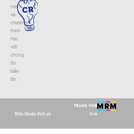
học
và
chương
trình
học
với
chúng
tôi
bản
tin
.
Trang web
Điều khoản dịch vụ
của