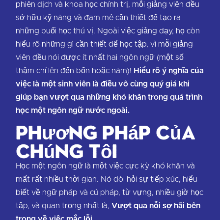
phiên dịch và khoa học chính trị, mỗi giảng viên đều
sở hữu kỹ năng và đam mê cần thiết để tạo ra
những buổi học thú vị. Ngoài việc giảng dạy, họ còn
hiểu rõ những gì cần thiết để học tập, vì mỗi giảng
viên đều nói được ít nhất hai ngôn ngữ (một số
thậm chí lên đến bốn hoặc năm)!
Hiểu rõ ý nghĩa của
việc là một sinh viên là điều vô cùng quý giá khi
giúp bạn vượt qua những khó khăn trong quá trình
học một ngôn ngữ nước ngoài.
Phương pháp của
chúng tôi
Học một ngôn ngữ là một việc cực kỳ khó khăn và
mất rất nhiều thời gian. Nó đòi hỏi sự tiếp xúc, hiểu
biết về ngữ pháp và cú pháp, từ vựng, nhiều giờ học
tập, và quan trọng nhất là,
Vượt qua nỗi sợ hãi bên
trong về việc mắc lỗi.