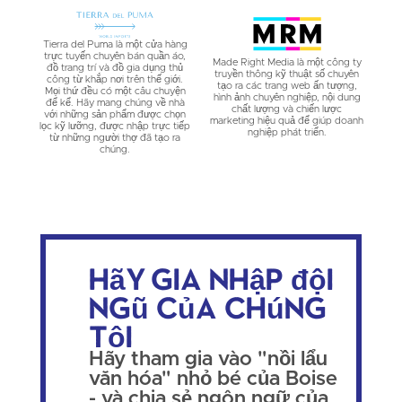
Tierra del Puma là một cửa hàng
trực tuyến chuyên bán quần áo,
Made Right Media là một công ty
đồ trang trí và đồ gia dụng thủ
truyền thông kỹ thuật số chuyên
công từ khắp nơi trên thế giới.
tạo ra các trang web ấn tượng,
Mọi thứ đều có một câu chuyện
hình ảnh chuyên nghiệp, nội dung
để kể. Hãy mang chúng về nhà
chất lượng và chiến lược
với những sản phẩm được chọn
marketing hiệu quả để giúp doanh
lọc kỹ lưỡng, được nhập trực tiếp
nghiệp phát triển.
từ những người thợ đã tạo ra
chúng.
Hãy gia nhập đội
ngũ của chúng
tôi
Hãy tham gia vào "nồi lẩu
văn hóa" nhỏ bé của Boise
- và chia sẻ ngôn ngữ của