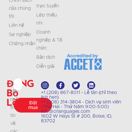
Chính sách
trực tuyến
của chúng
Lớp thiếu
tôi
nhi
Liên hệ
Doanh
Sự nghiệp
nghiệp & Tổ
Chứng nhận
chức
Bản dịch
Diễn giải
Đừng
Hãy
bỏ
cập
+1 (208) 867-8011 - Lễ tân (chỉ theo
lịch hẹn)
lỡ
nhật
+1 (208) 314-3804 - Dịch vụ sinh viên
Đặt
(Thứ Hai - Thứ Năm 9:00-5:00)
thông
mua
info@crlanguages.com
tin
1602 W Hays St # 200, Boise, ID,
83702
về
các