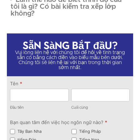
tôi là gì? Có bài kiểm tra xếp lớp
không?
Sẵn sàng bắt đầu?
Vui lòng liên hệ với chúng tôi để hỏi về tình trạng
sẵn có bằng cách điền vào biểu mẫu bên dưới.
Chúng tôi sẽ liên hệ lại với bạn trong thời gian
sớm nhất.
Liên
Tên
*
hệ
Đầu
Cuối
tiên
cùng
Đầu tiên
Cuối cùng
Bạn quan tâm đến việc học ngôn ngữ nào?
*
Tây Ban Nha
Tiếng Pháp
tiếng Đức
Tiếng Nga