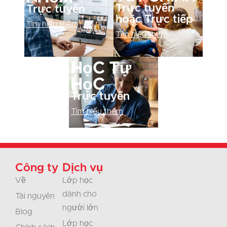
Trực tuyến
Trực tuyến
hoặc Trực tiếp
Tìm hiểu thêm
Tìm hiểu thêm
Học tự
học
Trực tuyến
Tìm hiểu thêm
Công ty
Dịch vụ
Về
Lớp học
dành cho
Tài nguyên
người lớn
Blog
Lớp học