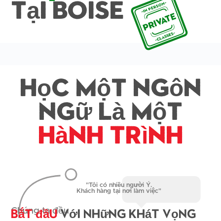
Tại Boise
Học một ngôn
ngữ là một
Hành trình
"Tôi có nhiều người Ý.
Khách hàng tại nơi làm việc"
Bắt đầu
Với những khát vọng
Chúng ta đều