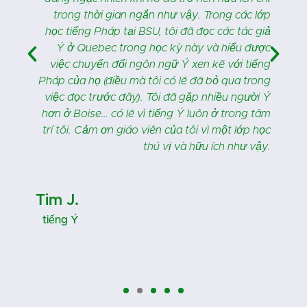
n
trong thời gian ngắn như vậy. Trong các lớp
!
học tiếng Pháp tại BSU, tôi đã đọc các tác giả
Ý ở Quebec trong học kỳ này và hiểu được
việc chuyển đổi ngôn ngữ Ý xen kẽ với tiếng
Pháp của họ (điều mà tôi có lẽ đã bỏ qua trong
việc đọc trước đây). Tôi đã gặp nhiều người Ý
hơn ở Boise… có lẽ vì tiếng Ý luôn ở trong tâm
trí tôi. Cảm ơn giáo viên của tôi vì một lớp học
thú vị và hữu ích như vậy.
Tim J.
tiếng Ý