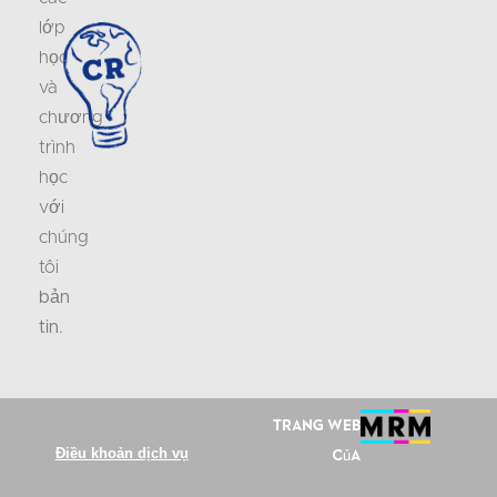
lớp
học
và
chương
trình
học
với
chúng
tôi
bản
tin
.
Trang web
Điều khoản dịch vụ
của