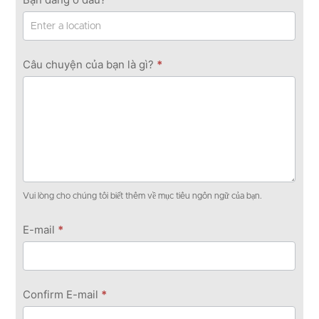
Câu chuyện của bạn là gì?
*
Vui lòng cho chúng tôi biết thêm về mục tiêu ngôn ngữ của bạn.
E-mail
*
Confirm E-mail
*