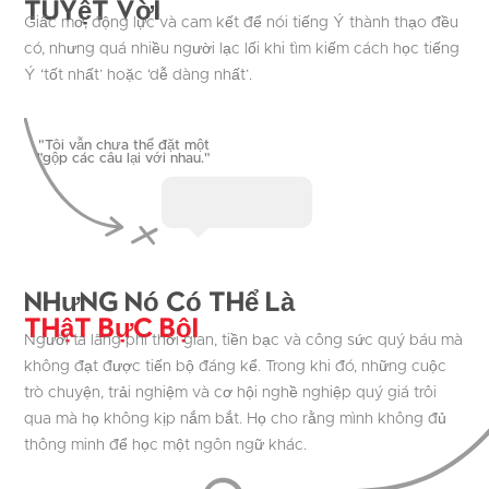
tuyệt vời
Giấc mơ, động lực và cam kết để nói tiếng Ý thành thạo đều
có, nhưng quá nhiều người lạc lối khi tìm kiếm cách học tiếng
Ý ‘tốt nhất’ hoặc ‘dễ dàng nhất’.
"Tôi vẫn chưa thể đặt một
"gộp các câu lại với nhau."
Nhưng nó có thể là
Thật bực bội
Người ta lãng phí thời gian, tiền bạc và công sức quý báu mà
không đạt được tiến bộ đáng kể. Trong khi đó, những cuộc
trò chuyện, trải nghiệm và cơ hội nghề nghiệp quý giá trôi
qua mà họ không kịp nắm bắt. Họ cho rằng mình không đủ
thông minh để học một ngôn ngữ khác.