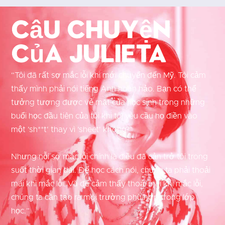
Câu chuyện
của Julieta
“Tôi đã rất sợ mắc lỗi khi mới chuyển đến Mỹ. Tôi cảm
thấy mình phải nói tiếng Anh hoàn hảo. Bạn có thể
tưởng tượng được vẻ mặt của học sinh trong những
buổi học đầu tiên của tôi khi tôi yêu cầu họ điền vào
một ’sh**t‘ thay vì ’sheet‘ không?’
Nhưng nỗi sợ mắc lỗi chính là điều đã cản trở tôi trong
suốt thời gian dài. Để học cách nói, chúng ta phải thoải
mái khi mắc lỗi. Và để cảm thấy thoải mái khi mắc lỗi,
chúng ta cần tạo ra môi trường phù hợp trong lớp
học.”