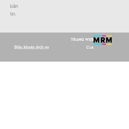
bản
tin
.
Trang web
Điều khoản dịch vụ
của