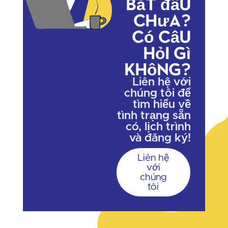
bắt đầu
chưa?
Có câu
hỏi gì
không?
Liên hệ với
chúng tôi để
tìm hiểu về
tình trạng sẵn
có, lịch trình
và đăng ký!
Liên hệ
với
chúng
tôi