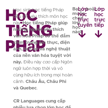
Học
Lớp
Lớp
Bạn
hoặc
Học sinh học tiếng Pháp
muốn
học
học
đều rất yêu thích môn học
chọn
trực
trực
Tiếng
lớp
này.
Học tiếng Pháp giúp
tuyến
tiếp
học
những người yêu thích
nào?
văn hóa Pháp có thể đắm
Pháp
chìm trong ẩm thực, điện
ảnh, lịch sử và nghệ thuật
của nền văn hóa tuyệt vời
này.
Điều này
cao cấp
Ngôn
ngữ luôn hợp thời và vô
cùng hữu ích trong mọi hoàn
cảnh.
Châu Âu, Châu Phi
và Quebec
.
CR Languages cung cấp
nhiều lựa chọn lớp học để