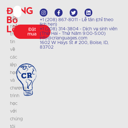
Đừng
Hãy
bỏ
cập
+1 (208) 867-8011 - Lễ tân (chỉ theo
lịch hẹn)
lỡ
nhật
+1 (208) 314-3804 - Dịch vụ sinh viên
Đặt
(Thứ Hai - Thứ Năm 9:00-5:00)
thông
mua
info@crlanguages.com
tin
1602 W Hays St # 200, Boise, ID,
83702
về
các
lớp
học
và
chương
trình
học
với
chúng
tôi