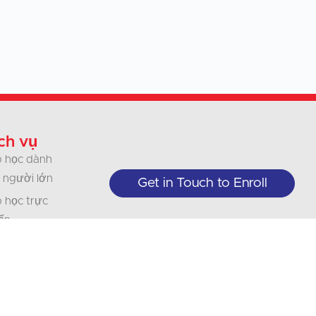
ch vụ
 học dành
 người lớn
Get in Touch to Enroll
 học trực
ến
 thiếu nhi
nh nghiệp
ổ chức
 dịch