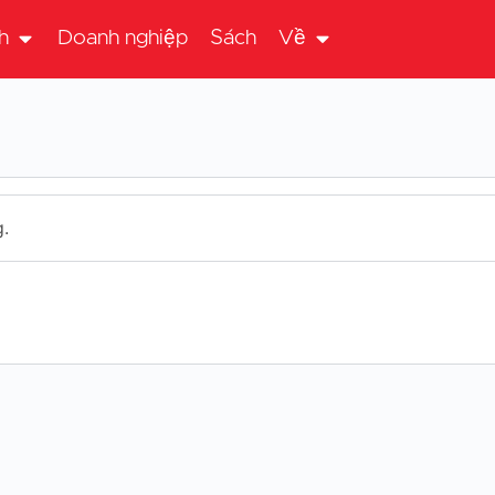
h
Doanh nghiệp
Sách
Về
.