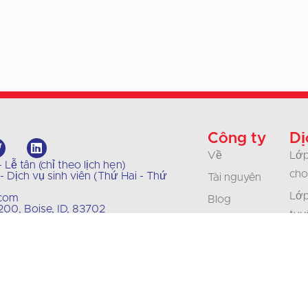
Công ty
Dị
Về
Lớp
Lễ tân (chỉ theo lịch hẹn)
cho
 Dịch vụ sinh viên (Thứ Hai - Thứ
Tài nguyên
Lớp
.com
Blog
00, Boise, ID, 83702
tuy
Chính sách của
Lớp
chúng tôi
Doa
Liên hệ
& T
Sự nghiệp
Bản
Chứng nhận