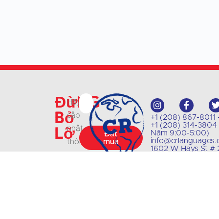
Đừng
Hãy
bỏ
cập
+1 (208) 867-8011 - 
+1 (208) 314-3804 -
lỡ
nhật
Năm 9:00-5:00)
Đặt
info@crlanguages
thông
mua
1602 W Hays St # 2
tin
về
các
lớp
học