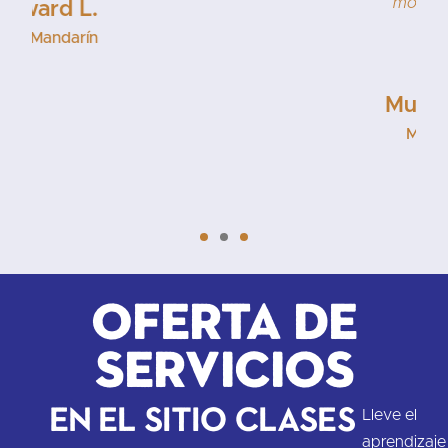
motivados. Aprender chino es más fácil de lo
que crees, y además es divertido.
Muffy K.
Mandarín
Oferta de
servicios
En el sitio Clases
Lleve el
aprendizaje