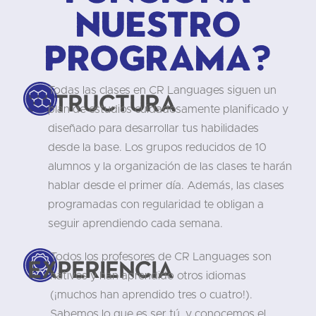
nuestro
programa?
Todas las clases en CR Languages siguen un
Estructura
plan de estudios cuidadosamente planificado y
diseñado para desarrollar tus habilidades
desde la base. Los grupos reducidos de 10
alumnos y la organización de las clases te harán
hablar desde el primer día. Además, las clases
programadas con regularidad te obligan a
seguir aprendiendo cada semana.
Todos los profesores de CR Languages son
Experiencia
nativos y han aprendido otros idiomas
(¡muchos han aprendido tres o cuatro!).
Sabemos lo que es ser tú, y conocemos el