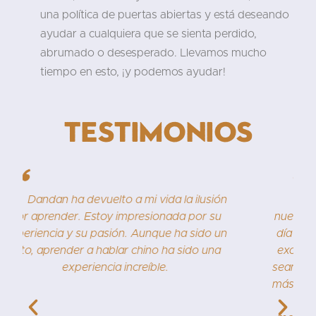
una política de puertas abiertas y está deseando
ayudar a cualquiera que se sienta perdido,
abrumado o desesperado. Llevamos mucho
tiempo en esto, ¡y podemos ayudar!
Testimonios
"
Estoy muy contenta de escribir sobre
nuestra clase de chino. ¡Nunca soñé que algún
día pensaría en chino! Dandan es un profesor
excelente y paciente, que hace que las clases
sean divertidas y nos empuja a hacer cada vez
más cosas. Recomiendo encarecidamente este
curso, especialmente para estudiantes