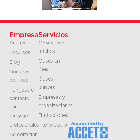
Empresa
Servicios
Acerca de
Clases para
adultos
Recursos
Clases en
Blog
línea
Nuestras
Clases
políticas
Juniors
Póngase en
Empresas y
contacto
organizaciones
con
Traducciones
Carreras
profesionales
Interpretación
Acreditación