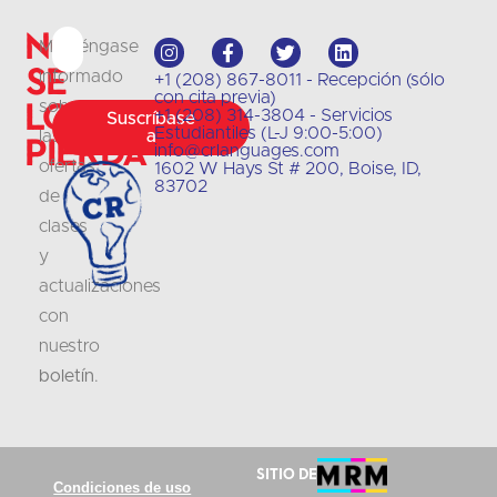
No
Manténgase
se
informado
+1 (208) 867-8011 - Recepción (sólo
con cita previa)
lo
sobre
+1 (208) 314-3804 - Servicios
Suscríbase
Estudiantiles (L-J 9:00-5:00)
las
a
pierda
info@crlanguages.com
ofertas
1602 W Hays St # 200, Boise, ID,
83702
de
clases
y
actualizaciones
con
nuestro
boletín
.
Sitio de
Condiciones de uso