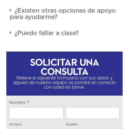
¿Existen otras opciones de apoyo
para ayudarme?
¿Puedo faltar a clase?
Solicitar una
consulta
Rellene el siguiente formulario con sus datos y
alguien de nuestro equipo se pondrá en contacto
con usted en breve.
Ponte en
Nombre
*
contacto
Nombre
Apellido
Nombre
Apellido