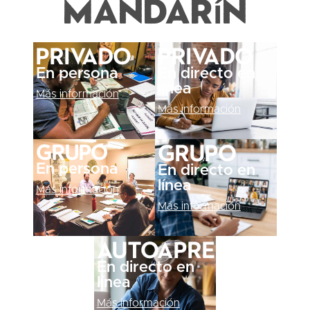
mandarín
Privado
Privado
En persona
En directo en
línea
Más información
Más información
Grupo
Grupo
En persona
En directo en
línea
Más información
Más información
Autoaprendizaje
En directo en
línea
Más información