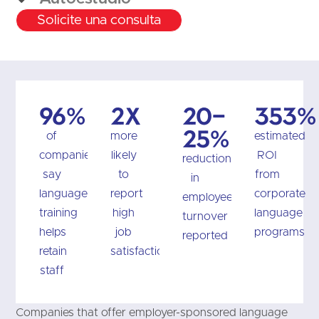
Solicite una consulta
96%
2x
20–
353%
25%
of
more
estimated
companies
likely
ROI
reduction
say
to
from
in
language
report
corporate
employee
training
high
language
turnover
helps
job
programs
reported
retain
satisfaction
staff
Companies that offer employer-sponsored language