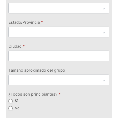
Estado/Provincia
*
Ciudad
*
Tamaño aproximado del grupo
¿Todos son principiantes?
*
Sí
No