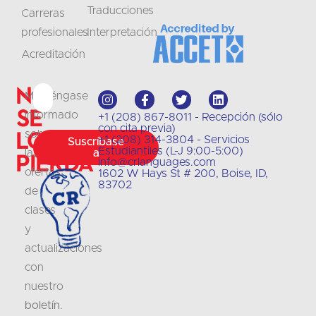
Traducciones
Carreras
profesionales
Interpretación
Acreditación
No
Manténgase
se
informado
+1 (208) 867-8011 - Recepción (sólo
con cita previa)
lo
sobre
+1 (208) 314-3804 - Servicios
Suscríbase
Estudiantiles (L-J 9:00-5:00)
las
a
pierda
info@crlanguages.com
ofertas
1602 W Hays St # 200, Boise, ID,
83702
de
clases
y
actualizaciones
con
nuestro
boletín
.