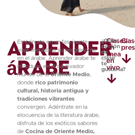
Aprender
Clases
Clas
¿Qué
o
Embárcate en un fascinante
opción
en
pres
viaje lingüístico sumergiéndote
de
línea
árabe
clase
en el árabe. Aprender árabe te
en
te
introduce en el cautivador
vivo
gustaría?
mundo de la
Oriente Medio
,
donde
rico patrimonio
cultural, historia antigua y
tradiciones vibrantes
convergen. Adéntrate en la
elocuencia de la literatura árabe,
disfruta de los exóticos sabores
de
Cocina de Oriente Medio,