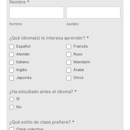
Ponte en
Nombre
*
contacto
Nombre
Apellido
Nombre
Apellido
¿Qué idioma(s) le interesa aprender?
*
Español
Francés
Alemán
Ruso
Italiano
Mandarín
Inglés
Árabe
Japonés
Otros
¿Ha estudiado antes el idioma?
*
Sí
No
¿Qué estilo de clase prefiere?
*
Clase colectiva