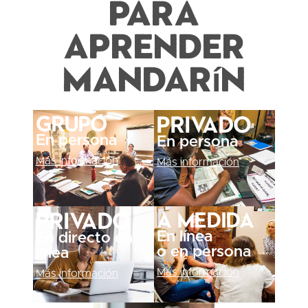
para
aprender
mandarín
Grupo
Privado
En persona
En persona
Más información
Más información
A medida
Privado
En línea
En directo en
o en persona
línea
Más información
Más información