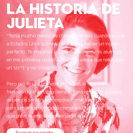
La historia de
Julieta
“Tenía mucho miedo de cometer errores cuando llegué
a Estados Unidos. Sentía que debía hablar un inglés
perfecto. Te imaginas la cara que ponían mis alumnos
en mis primeras clases cuando les pedía que rellenaran
un ’sh**t‘ y no ’sheet‘?
Pero el miedo a cometer errores es lo que me ha
frenado durante tanto tiempo. Para aprender a hablar,
debemos sentirnos cómodos cometiendo errores. Y
para sentirnos cómodos cometiendo errores, tenemos
que crear el ambiente adecuado en el aula”.”