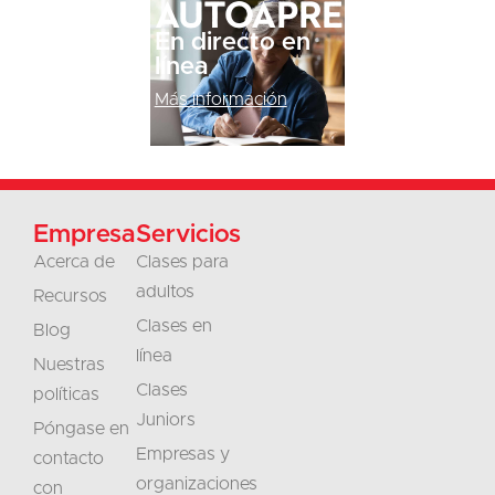
Autoaprendizaje
En directo en
línea
Más información
Empresa
Servicios
Acerca de
Clases para
adultos
Recursos
Clases en
Blog
línea
Nuestras
Clases
políticas
Juniors
Póngase en
Empresas y
contacto
organizaciones
con