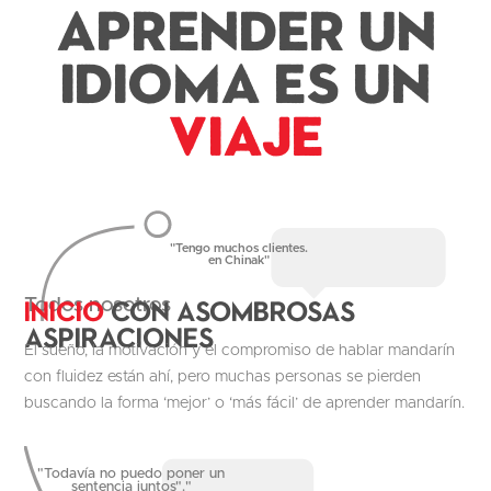
Aprender un
idioma es un
Viaje
"Tengo muchos clientes.
en Chinak"
Inicio
con asombrosas
Todos nosotros
aspiraciones
El sueño, la motivación y el compromiso de hablar mandarín
con fluidez están ahí, pero muchas personas se pierden
buscando la forma ‘mejor’ o ‘más fácil’ de aprender mandarín.
"Todavía no puedo poner un
sentencia juntos"."