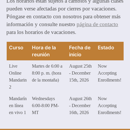
Los horarios están sujetos a cambios y algunas clases
pueden verse afectadas por cierres por vacaciones.
Póngase en contacto con nosotros para obtener más
información y consulte nuestro
página de contacto
para los horarios de vacaciones.
Curso
Hora de la
Fecha de
Estado
reunión
inicio
Live
Martes de 6:00 a
August 25th
Now
Online
8:00 p. m. (hora
- December
Accepting
Mandarin
de la montaña)
15th, 2026
Enrollments!
2
Mandarín
Wednesdays
August 26th
Now
en línea
6:00-8:00 PM-
- December
Accepting
en vivo 1
MT
16th, 2026
Enrollments!