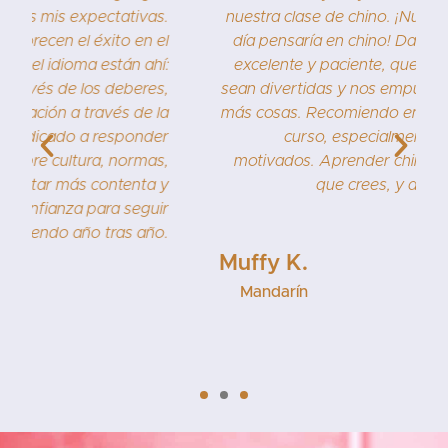
.
nuestra clase de chino. ¡Nunca soñé que algún
l
día pensaría en chino! Dandan es un profesor
:
excelente y paciente, que hace que las clases
,
sean divertidas y nos empuja a hacer cada vez
a
más cosas. Recomiendo encarecidamente este
r
curso, especialmente para estudiantes
,
motivados. Aprender chino es más fácil de lo
y
que crees, y además es divertido.
r
.
Muffy K.
Mandarín