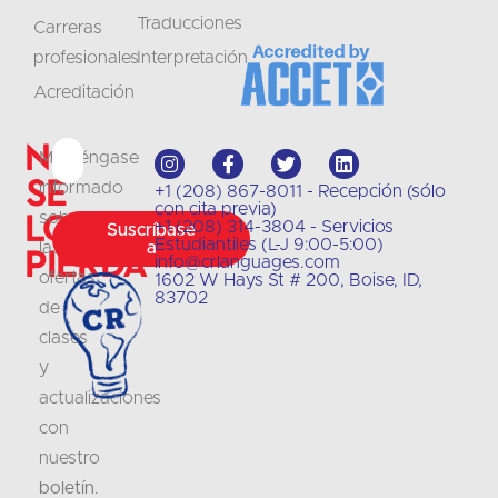
Traducciones
Carreras
profesionales
Interpretación
Acreditación
No
Manténgase
se
informado
+1 (208) 867-8011 - Recepción (sólo
con cita previa)
lo
sobre
+1 (208) 314-3804 - Servicios
Suscríbase
Estudiantiles (L-J 9:00-5:00)
las
a
pierda
info@crlanguages.com
ofertas
1602 W Hays St # 200, Boise, ID,
83702
de
clases
y
actualizaciones
con
nuestro
boletín
.