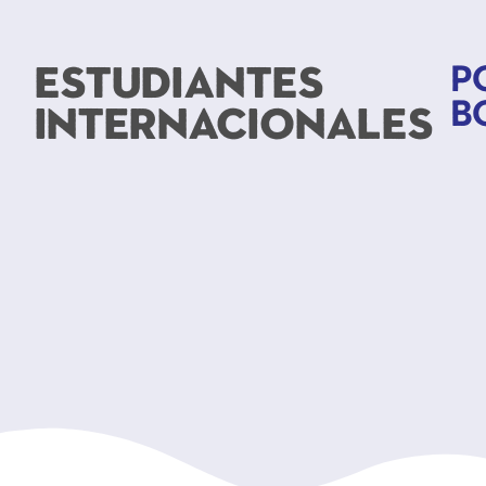
Estudiantes
P
Bo
internacionales