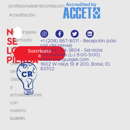
profesionales
Interpretación
Acreditación
No
Manténgase
se
informado
+1 (208) 867-8011 - Recepción (sólo
con cita previa)
lo
sobre
+1 (208) 314-3804 - Servicios
Suscríbase
Estudiantiles (L-J 9:00-5:00)
las
a
pierda
info@crlanguages.com
ofertas
1602 W Hays St # 200, Boise, ID,
83702
de
clases
y
actualizaciones
con
nuestro
boletín
.