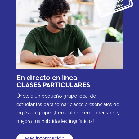
En directo en línea
Clases particulares
Únete a un pequeño grupo local de
estudiantes para tomar clases presenciales de
inglés en grupo. ¡Fomenta el compañerismo y
mejora tus habilidades lingüísticas!
Más información