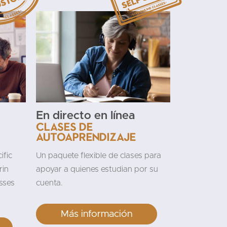
En directo en línea
Clases de
autoaprendizaje
ific
Un paquete flexible de clases para
rin
apoyar a quienes estudian por su
sses
cuenta.
Más información