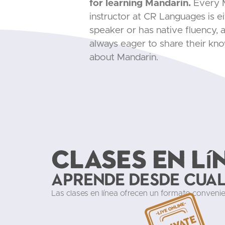
for learning Mandarin.
Every 
instructor at CR Languages is ei
speaker or has native fluency, 
always eager to share their kn
about Mandarin.
Clases en lí
Aprende desde cua
Las clases en línea ofrecen un formato conveni