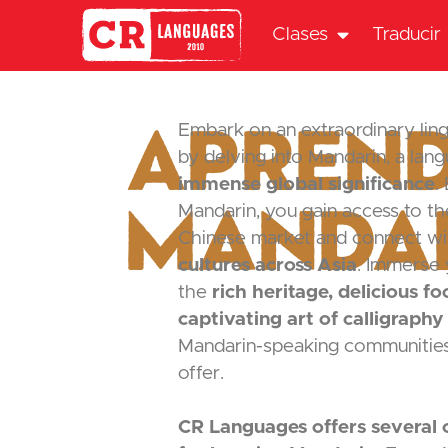
Clases
Traducir
Apren
Embark on an extraordinary ling
by delving into Mandarin, a lan
immense global significance
.
Manda
Mandarin, you gain access to th
Chinese market and connect w
cultures across Asia
. Immerse 
the
rich heritage, delicious f
captivating art of calligraphy
Mandarin-speaking communitie
offer.
CR Languages offers several c