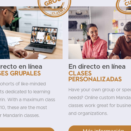
irecto en línea
En directo en línea
es grupales
Clases
personalizadas
cohorts of like-minded
Have your own group or spec
ts dedicated to learning
needs? Online custom Manda
in. With a maximum class
classes work great for busine
 10, these are the most
and organizations.
r Mandarin classes.