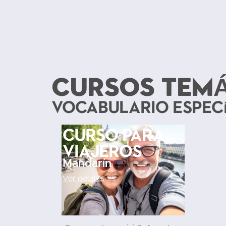
CURSOS TEM
Vocabulario especí
Curso para
viajeros
Mandarín
Ver detalles