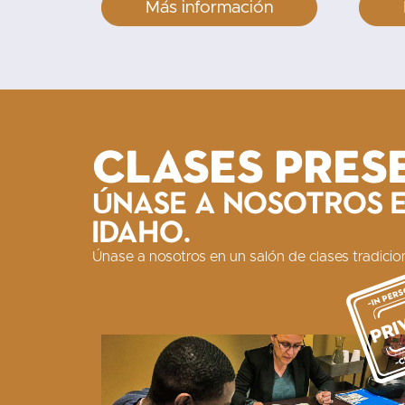
Más información
Clases pres
Únase a nosotros e
Idaho.
Únase a nosotros en un salón de clases tradicion