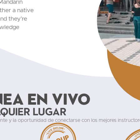
Mandarin
ther a native
and they’re
owledge
nea en vivo
lquier lugar
ente y la oportunidad de conectarse con los mejores instructo