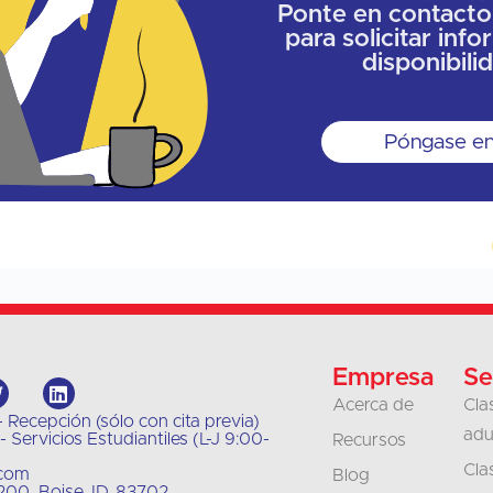
Ponte en contacto
para solicitar inf
disponibili
Póngase en
Empresa
Se
Acerca de
Cla
 Recepción (sólo con cita previa)
adu
 Servicios Estudiantiles (L-J 9:00-
Recursos
Cla
.com
Blog
00, Boise, ID, 83702