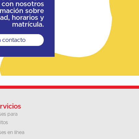
 con nosotros
ormación sobre
dad, horarios y
matrícula.
 contacto
rvicios
ses para
ltos
ses en línea