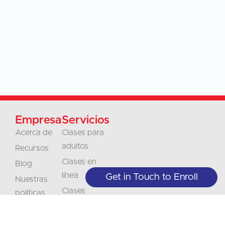
Empresa
Servicios
Acerca de
Clases para
adultos
Recursos
Clases en
Blog
línea
Get in Touch to Enroll
Nuestras
Clases
políticas
Juniors
Póngase en
Empresas y
contacto