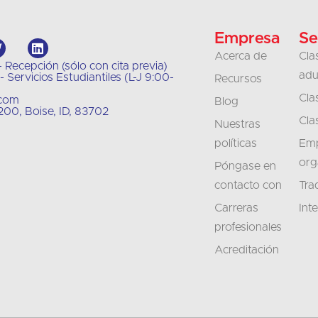
Empresa
Se
Acerca de
Cla
 Recepción (sólo con cita previa)
adu
 Servicios Estudiantiles (L-J 9:00-
Recursos
Cla
.com
Blog
00, Boise, ID, 83702
Cla
Nuestras
políticas
Emp
org
Póngase en
contacto con
Tra
Carreras
Int
profesionales
Acreditación