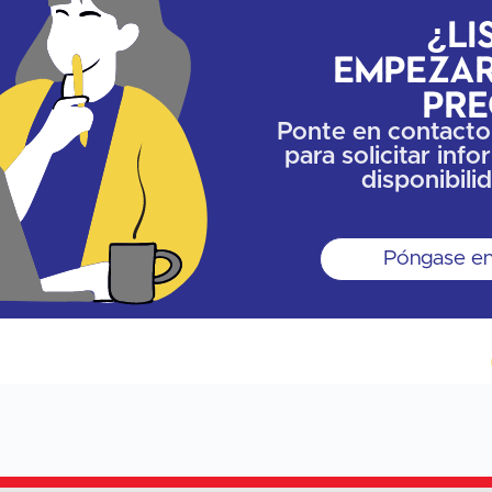
¿Li
empezar
pre
Ponte en contacto
para solicitar inf
disponibili
Póngase en