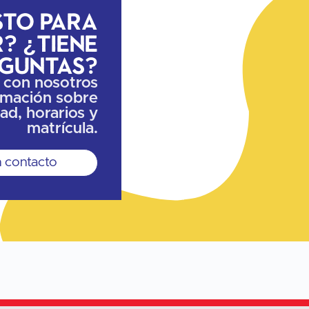
sto para
? ¿Tiene
guntas?
 con nosotros
ormación sobre
dad, horarios y
matrícula.
 contacto