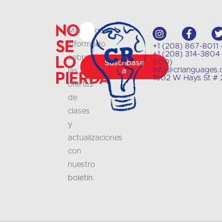
No
Manténgase
se
informado
+1 (208) 867-8011 -
+1 (208) 314-3804 -
lo
sobre
5:00)
Suscríbase
info@crlanguages
las
a
pierda
1602 W Hays St # 2
ofertas
de
clases
y
actualizaciones
con
nuestro
boletín
.