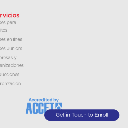
rvicios
ses para
ltos
ses en línea
ses Juniors
resas y
anizaciones
ducciones
erpretación
Get in Touch to Enroll