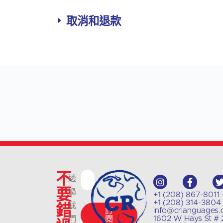
取消和退款
不
透
要
過
+1 (208) 867-
+1 (208) 314-38
錯
我
info@crlanguages
訂
1602 W Hays St # 2
們
閱