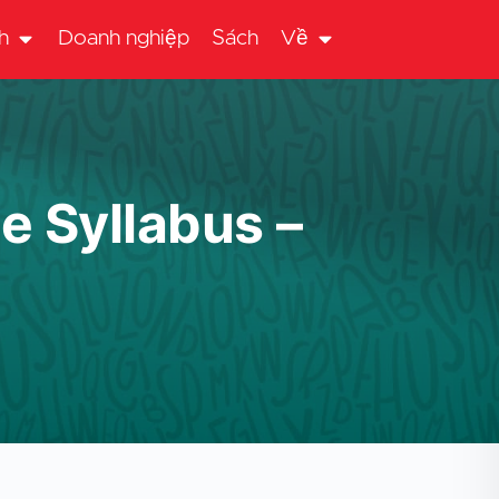
h
Doanh nghiệp
Sách
Về
e Syllabus –