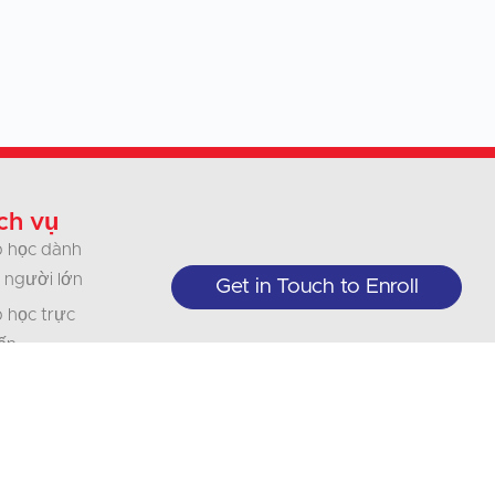
ch vụ
 học dành
 người lớn
Get in Touch to Enroll
 học trực
ến
 thiếu nhi
nh nghiệp
ổ chức
 dịch