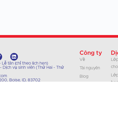
Công ty
Dị
Về
Lớp
Lễ tân (chỉ theo lịch hẹn)
cho
 Dịch vụ sinh viên (Thứ Hai - Thứ
Tài nguyên
Lớp
.com
Blog
00, Boise, ID, 83702
tuy
Chính sách của
Lớp
chúng tôi
Doa
Liên hệ
& T
Sự nghiệp
Bản
Chứng nhận