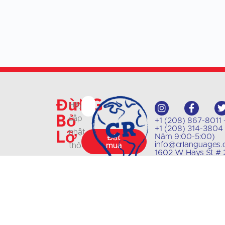
Đừng
Hãy
bỏ
cập
+1 (208) 867-8011 - 
+1 (208) 314-3804 -
lỡ
nhật
Năm 9:00-5:00)
Đặt
info@crlanguages
thông
mua
1602 W Hays St # 2
tin
về
các
lớp
học