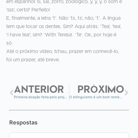
em espanhol: si, sal, zorro, zoológico, y, y, y, o som é
‘sss’, certo? Perfeito!
E, finalmente, a letra ‘t’. Não ‘ts, ts’, não, ‘t’. A língua
tem que tocar os dentes. Sim? Aqui atrás. ‘Tea’, ‘tea’,
‘I have tea”, sim? ‘With Teresa’. ‘Te’. Ok, por hoje é
só.
Até o próximo vídeo, tchau, prazer em conhecê-lo,
foi um prazer, até breve.
ANTERIOR
PRÓXIMO
Primeira doação feita pelo projeto: Feed a Brain
O bilinguismo é um bom remédio para o cérebro
Respostas