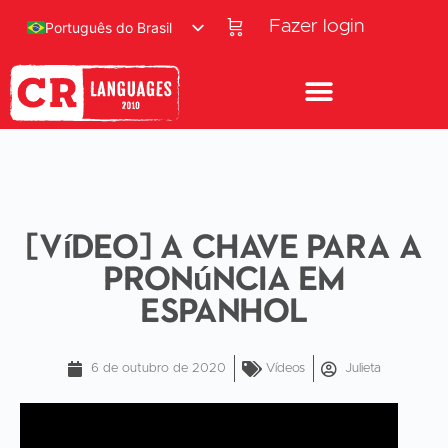
Fazer login
Português do Brasil
[Vídeo] A chave para a
pronúncia em
espanhol
6 de outubro de 2020
Vídeos
Julieta