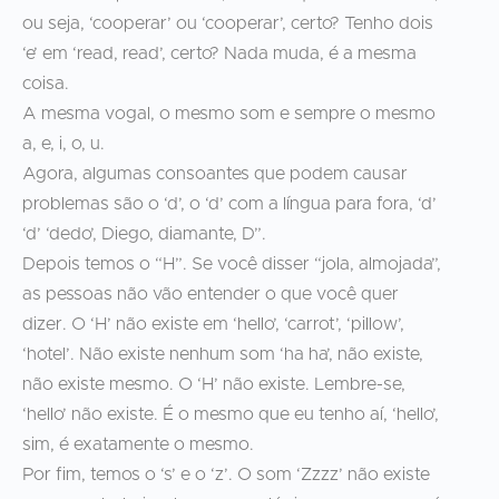
ou seja, ‘cooperar’ ou ‘cooperar’, certo? Tenho dois
‘e’ em ‘read, read’, certo? Nada muda, é a mesma
coisa.
A mesma vogal, o mesmo som e sempre o mesmo
a, e, i, o, u.
Agora, algumas consoantes que podem causar
problemas são o ‘d’, o ‘d’ com a língua para fora, ‘d’
‘d’ ‘dedo’, Diego, diamante, D”.
Depois temos o “H”. Se você disser “jola, almojada”,
as pessoas não vão entender o que você quer
dizer. O ‘H’ não existe em ‘hello’, ‘carrot’, ‘pillow’,
‘hotel’. Não existe nenhum som ‘ha ha’, não existe,
não existe mesmo. O ‘H’ não existe. Lembre-se,
‘hello’ não existe. É o mesmo que eu tenho aí, ‘hello’,
sim, é exatamente o mesmo.
Por fim, temos o ‘s’ e o ‘z’. O som ‘Zzzz’ não existe