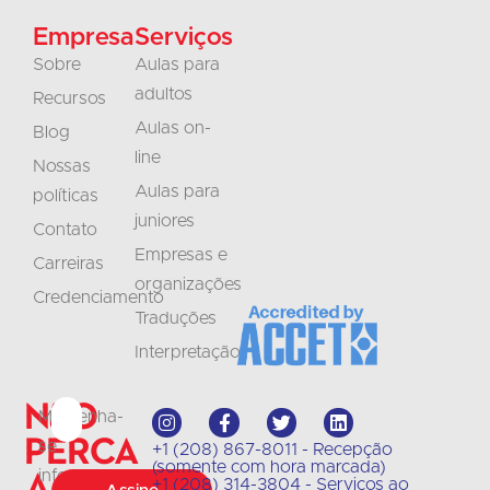
Empresa
Serviços
Sobre
Aulas para
adultos
Recursos
Aulas on-
Blog
line
Nossas
Aulas para
políticas
juniores
Contato
Empresas e
Carreiras
organizações
Credenciamento
Traduções
Interpretação
Não
Mantenha-
perca
se
+1 (208) 867-8011 - Recepção
(somente com hora marcada)
a
informado
+1 (208) 314-3804 - Serviços ao