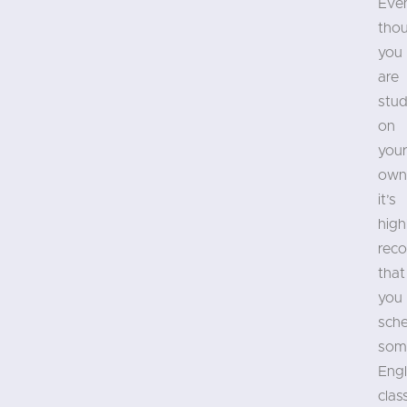
Eve
tho
you
are
stud
on
you
own
it’s
high
rec
that
you
sch
som
Engl
clas