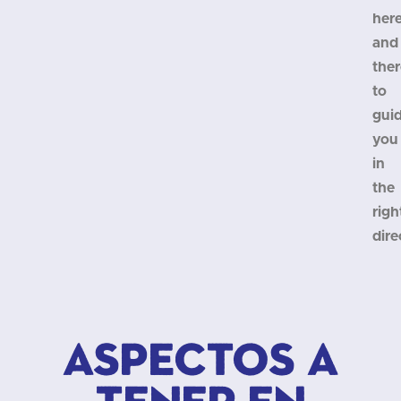
her
and
ther
to
gui
you
in
the
righ
dire
Aspectos a
tener en