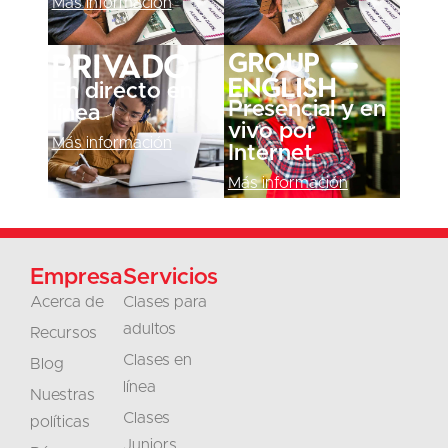
Más información
Privado
Group
English
En directo en
Presencial y en
línea
vivo por
Más información
Internet
Más información
Empresa
Servicios
Acerca de
Clases para
adultos
Recursos
Clases en
Blog
línea
Nuestras
Clases
políticas
Juniors