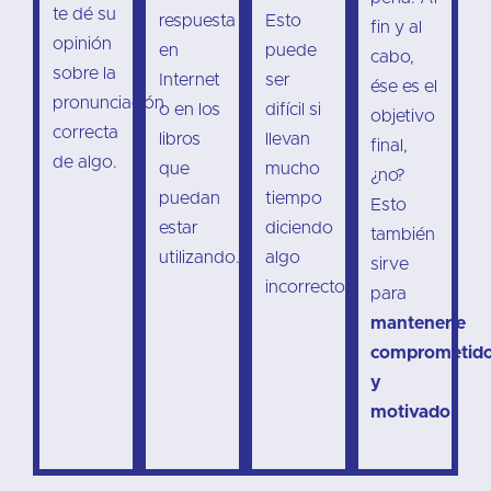
te dé su
respuesta
Esto
fin y al
opinión
en
puede
cabo,
sobre la
Internet
ser
ése es el
pronunciación
o en los
difícil si
objetivo
correcta
libros
llevan
final,
de algo.
que
mucho
¿no?
puedan
tiempo
Esto
estar
diciendo
también
utilizando.
algo
sirve
incorrecto.
para
mantenerle
comprometid
y
motivado
.