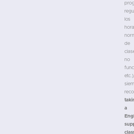
pro
regu
los
hora
nor
de
clas
no
func
etc.)
sie
rec
taki
a
Engl
sup
clas