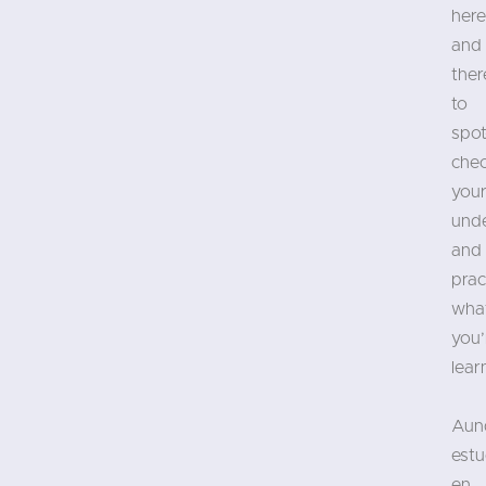
here
and
ther
to
spot
che
you
und
and
prac
wha
you’
lear
Aun
estu
en