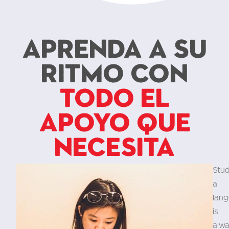
Aprenda a su
ritmo con
todo el
apoyo que
necesita
Stu
a
lan
is
alw