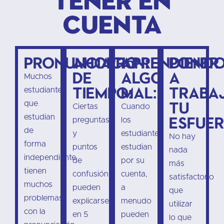
cuenta
Pronunciación:
Ahorro
Aprendiend
Poner
de
algo
a
Muchos
tiempo:
mal:
traba
estudiantes
tu
que
Ciertas
Cuando
estudian
esfuer
preguntas
los
de
y
estudiantes
No hay
forma
puntos
estudian
nada
independiente
de
por su
más
tienen
confusión
cuenta,
satisfactorio
muchos
pueden
a
que
problemas
explicarse
menudo
utilizar
con la
en 5
pueden
lo que