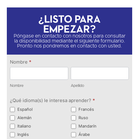
¿Listo para
empezar?
Póngase en contacto con nosotros para consultar
la disponibilidad mediante el siguiente formulario.
Pronto nos pondremos en contacto con usted.
Ponte en
Nombre
*
contacto
Nombre
Apellido
Nombre
Apellido
¿Qué idioma(s) le interesa aprender?
*
Español
Francés
Alemán
Ruso
Italiano
Mandarín
Inglés
Árabe