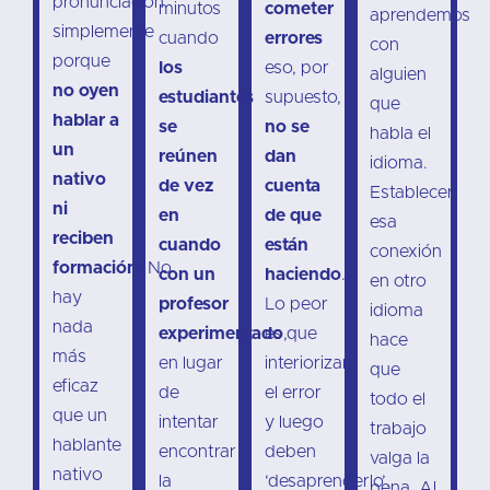
pronunciación
minutos
cometer
aprendemos
simplemente
cuando
errores
con
porque
los
eso, por
alguien
no oyen
estudiantes
supuesto,
que
hablar a
se
no se
habla el
un
reúnen
dan
idioma.
nativo
de vez
cuenta
Establecer
ni
en
de que
esa
reciben
cuando
están
conexión
formación.
No
con un
haciendo
.
en otro
hay
profesor
Lo peor
idioma
nada
experimentado
es que
,
hace
más
en lugar
interiorizan
que
eficaz
de
el error
todo el
que un
intentar
y luego
trabajo
hablante
encontrar
deben
valga la
nativo
la
‘desaprenderlo’.
pena. Al