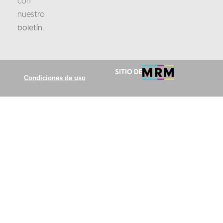
con
nuestro
boletín
.
Sitio de
Condiciones de uso