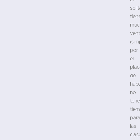
solit
tien
muc
vent
(sim
por
el
plac
de
hace
no
tene
tie
par
las
clas