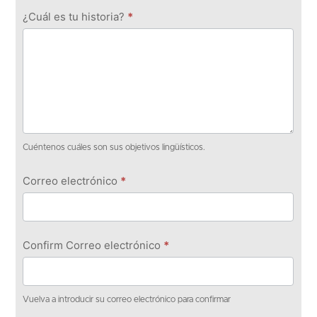
¿Cuál es tu historia?
*
Cuéntenos cuáles son sus objetivos lingüísticos.
Correo electrónico
*
Confirm Correo electrónico
*
Vuelva a introducir su correo electrónico para confirmar