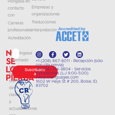
Póngase en
Empresas y
contacto
organizaciones
con
Traducciones
Carreras
profesionales
Interpretación
Acreditación
No
Manténgase
se
informado
+1 (208) 867-8011 - Recepción (sólo
con cita previa)
lo
sobre
+1 (208) 314-3804 - Servicios
Suscríbase
Estudiantiles (L-J 9:00-5:00)
las
a
pierda
info@crlanguages.com
ofertas
1602 W Hays St # 200, Boise, ID,
83702
de
clases
y
actualizaciones