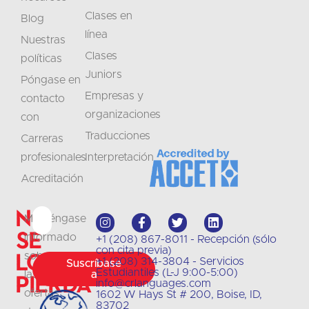
Clases en
Blog
línea
Nuestras
Clases
políticas
Juniors
Póngase en
Empresas y
contacto
organizaciones
con
Traducciones
Carreras
profesionales
Interpretación
Acreditación
No
Manténgase
se
informado
+1 (208) 867-8011 - Recepción (sólo
con cita previa)
lo
sobre
+1 (208) 314-3804 - Servicios
Suscríbase
Estudiantiles (L-J 9:00-5:00)
las
a
pierda
info@crlanguages.com
ofertas
1602 W Hays St # 200, Boise, ID,
83702