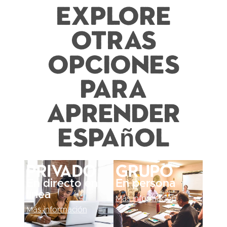
Explore
otras
opciones
para
aprender
español
Privado
Grupo
En directo en
En persona
línea
Más información
Más información