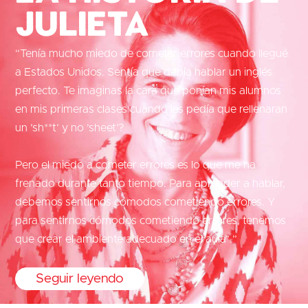
Julieta
“Tenía mucho miedo de cometer errores cuando llegué
a Estados Unidos. Sentía que debía hablar un inglés
perfecto. Te imaginas la cara que ponían mis alumnos
en mis primeras clases cuando les pedía que rellenaran
un ’sh**t‘ y no ’sheet‘?
Pero el miedo a cometer errores es lo que me ha
frenado durante tanto tiempo. Para aprender a hablar,
debemos sentirnos cómodos cometiendo errores. Y
para sentirnos cómodos cometiendo errores, tenemos
que crear el ambiente adecuado en el aula”.”
Seguir leyendo