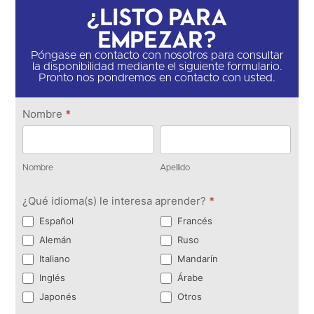
¿Listo para
empezar?
Póngase en contacto con nosotros para consultar
la disponibilidad mediante el siguiente formulario.
Pronto nos pondremos en contacto con usted.
Ponte en
Nombre
*
contacto
Nombre
Apellido
Nombre
Apellido
¿Qué idioma(s) le interesa aprender?
*
Español
Francés
Alemán
Ruso
Italiano
Mandarín
Inglés
Árabe
Japonés
Otros