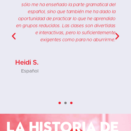
.
sólo me ha enseñado la parte gramatical del
e
español, sino que también me ha dado la
e
oportunidad de practicar lo que he aprendido
a
en grupos reducidos. Las clases son divertidas
s
e interactivas, pero lo suficientemente
a
exigentes como para no aburrirme.
a
.
Heidi S.
Español
La historia de