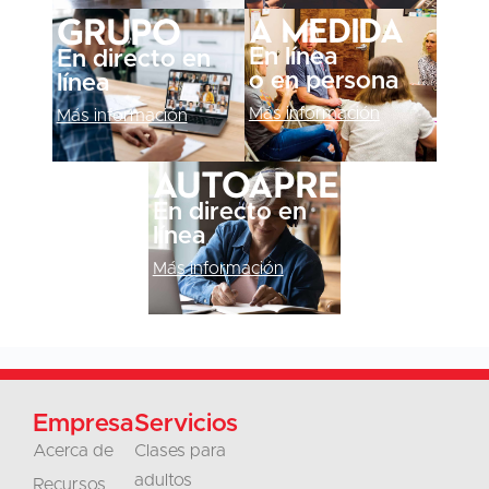
A medida
Grupo
En línea
En directo en
o en persona
línea
Más información
Más información
Autoaprendizaje
En directo en
línea
Más información
Empresa
Servicios
Acerca de
Clases para
adultos
Recursos