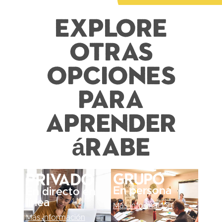
Explore
otras
opciones
para
aprender
árabe
Grupo
Privado
En persona
En directo en
línea
Más información
Más información