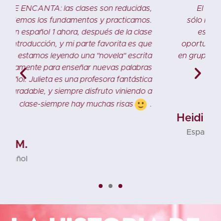
,
El curso de español de CR Languages no
.
sólo me ha enseñado la parte gramatical del
e
español, sino que también me ha dado la
e
oportunidad de practicar lo que he aprendido
a
en grupos reducidos. Las clases son divertidas
s
e interactivas, pero lo suficientemente
a
exigentes como para no aburrirme.
a
.
Heidi S.
Español