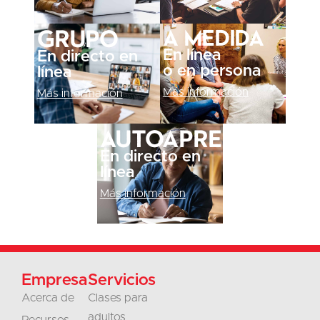
A medida
Grupo
En línea
En directo en
o en persona
línea
Más información
Más información
Autoaprendizaje
En directo en
línea
Más información
Empresa
Servicios
Acerca de
Clases para
adultos