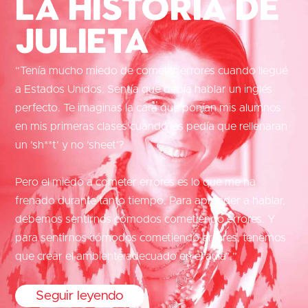
La historia de
Julieta
“Tenía mucho miedo de cometer errores cuando llegué
a Estados Unidos. Sentía que debía hablar un inglés
perfecto. Te imaginas la cara que ponían mis alumnos
en mis primeras clases cuando les pedía que rellenaran
un ’sh**t‘ y no ’sheet‘?
Pero el miedo a cometer errores es lo que me ha
frenado durante tanto tiempo. Para aprender a hablar,
debemos sentirnos cómodos cometiendo errores. Y
para sentirnos cómodos cometiendo errores, tenemos
que crear el ambiente adecuado en el aula”.”
Seguir leyendo