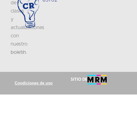
83702
de
clases
y
actualizaciones
con
nuestro
boletín
.
Sitio de
Condiciones de uso