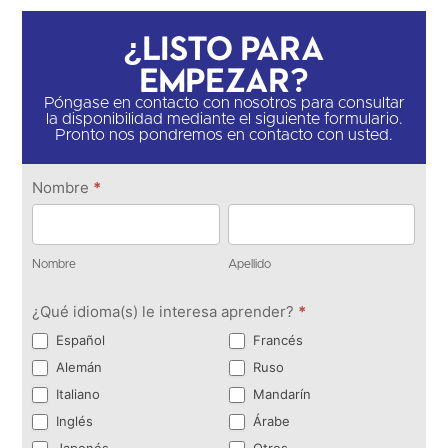
¿Listo para
empezar?
Póngase en contacto con nosotros para consultar
la disponibilidad mediante el siguiente formulario.
Pronto nos pondremos en contacto con usted.
Ponte en
Nombre
*
contacto
Nombre
Apellido
Nombre
Apellido
¿Qué idioma(s) le interesa aprender?
*
Español
Francés
Alemán
Ruso
Italiano
Mandarín
Inglés
Árabe
Japonés
Otros