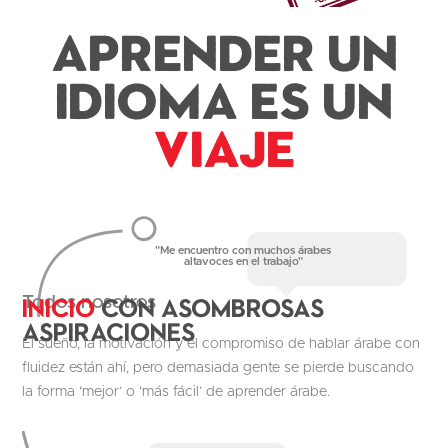
Aprender un
idioma es un
Viaje
"Me encuentro con muchos árabes
altavoces en el trabajo"
Inicio
con asombrosas
Todos nosotros
aspiraciones
El sueño, la motivación y el compromiso de hablar árabe con
fluidez están ahí, pero demasiada gente se pierde buscando
la forma ‘mejor’ o ‘más fácil’ de aprender árabe.