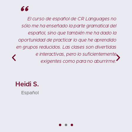
"
,
El curso de español de CR Languages no
.
sólo me ha enseñado la parte gramatical del
e
español, sino que también me ha dado la
e
oportunidad de practicar lo que he aprendido
a
en grupos reducidos. Las clases son divertidas
s
e interactivas, pero lo suficientemente
a
exigentes como para no aburrirme.
a
.
Heidi S.
Español