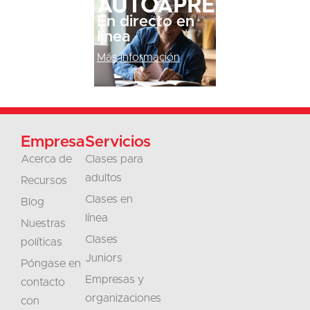
Autoaprendizaje
En directo en
línea
Más información
Empresa
Servicios
Acerca de
Clases para
adultos
Recursos
Clases en
Blog
línea
Nuestras
Clases
políticas
Juniors
Póngase en
Empresas y
contacto
organizaciones
con