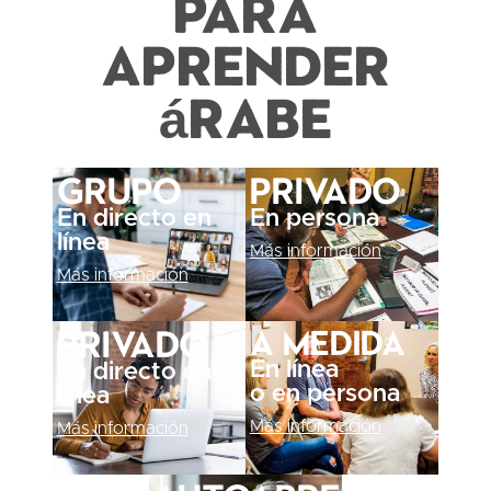
para
aprender
árabe
Grupo
Privado
En directo en
En persona
línea
Más información
Más información
A medida
Privado
En línea
En directo en
o en persona
línea
Más información
Más información