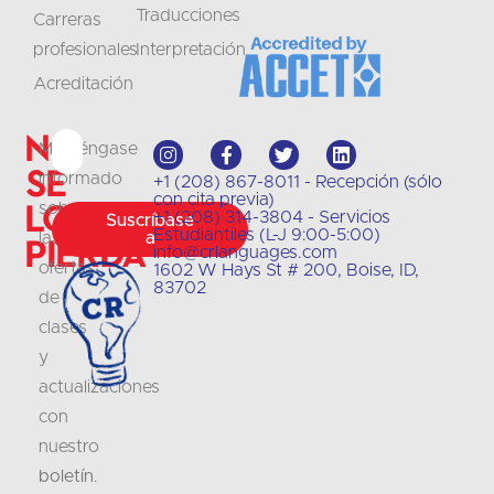
Traducciones
Carreras
profesionales
Interpretación
Acreditación
No
Manténgase
se
informado
+1 (208) 867-8011 - Recepción (sólo
con cita previa)
lo
sobre
+1 (208) 314-3804 - Servicios
Suscríbase
Estudiantiles (L-J 9:00-5:00)
las
a
pierda
info@crlanguages.com
ofertas
1602 W Hays St # 200, Boise, ID,
83702
de
clases
y
actualizaciones
con
nuestro
boletín
.