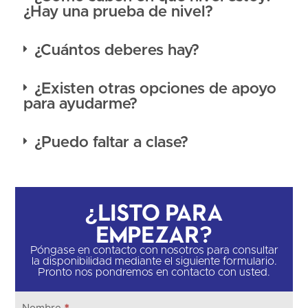
¿Hay una prueba de nivel?
¿Cuántos deberes hay?
¿Existen otras opciones de apoyo
para ayudarme?
¿Puedo faltar a clase?
¿Listo para
empezar?
Póngase en contacto con nosotros para consultar
la disponibilidad mediante el siguiente formulario.
Pronto nos pondremos en contacto con usted.
Ponte en
Nombre
*