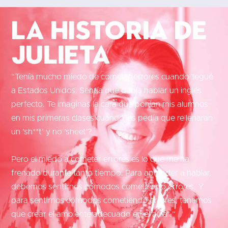
La historia de
Julieta
“Tenía mucho miedo de cometer errores cuando llegué
a Estados Unidos. Sentía que debía hablar un inglés
perfecto. Te imaginas la cara que ponían mis alumnos
en mis primeras clases cuando les pedía que rellenaran
un ’sh**t‘ y no ’sheet‘?
Pero el miedo a cometer errores es lo que me ha
frenado durante tanto tiempo. Para aprender a hablar,
debemos sentirnos cómodos cometiendo errores. Y
para sentirnos cómodos cometiendo errores, tenemos
que crear el ambiente adecuado en el aula”.”