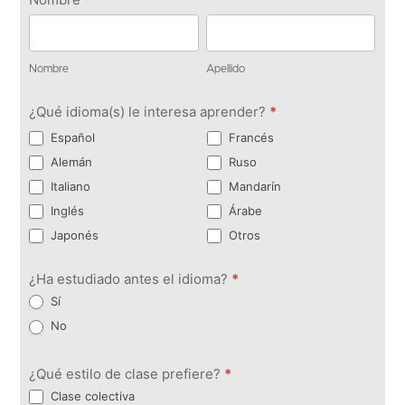
contacto
Nombre
Apellido
Nombre
Apellido
¿Qué idioma(s) le interesa aprender?
*
Español
Francés
Alemán
Ruso
Italiano
Mandarín
Inglés
Árabe
Japonés
Otros
¿Ha estudiado antes el idioma?
*
Sí
No
¿Qué estilo de clase prefiere?
*
Clase colectiva