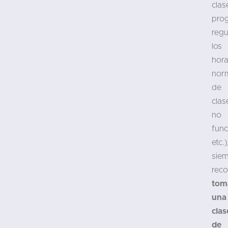
clas
pro
regu
los
hora
nor
de
clas
no
func
etc.)
sie
rec
tom
una
clas
de