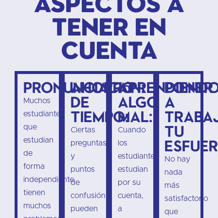
Aspectos a
tener en
cuenta
Pronunciación:
Ahorro
Aprendiend
Poner
de
algo
a
Muchos
tiempo:
mal:
traba
estudiantes
tu
que
Ciertas
Cuando
estudian
esfuer
preguntas
los
de
y
estudiantes
No hay
forma
puntos
estudian
nada
independiente
de
por su
más
tienen
confusión
cuenta,
satisfactorio
muchos
pueden
a
que