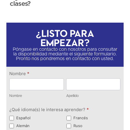
clases?
¿Listo para
empezar?
Póngase en contacto con nosotros para consultar
la disponibilidad mediante el siguiente formulario.
Pronto nos pondremos en contacto con usted.
Ponte en
Nombre
*
contacto
Nombre
Apellido
Nombre
Apellido
¿Qué idioma(s) le interesa aprender?
*
Español
Francés
Alemán
Ruso