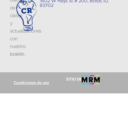
ofertas
1602 W Hays St # 200, Boise, ID,
83702
de
clases
y
actualizaciones
con
nuestro
boletín
.
Sitio de
Condiciones de uso