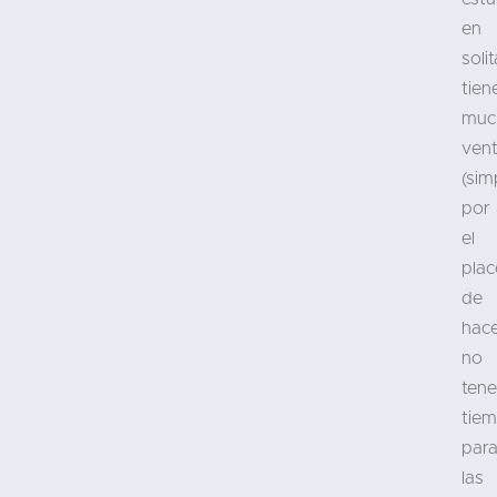
en
solit
tien
muc
vent
(sim
por
el
plac
de
hace
no
tene
tie
par
las