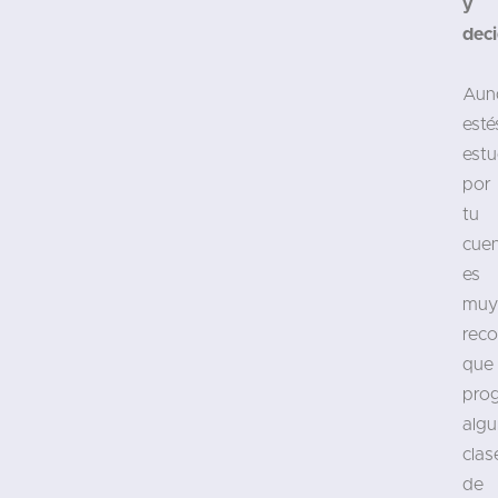
y
deci
Aun
esté
est
por
tu
cuen
es
muy
rec
que
pro
alg
clas
de