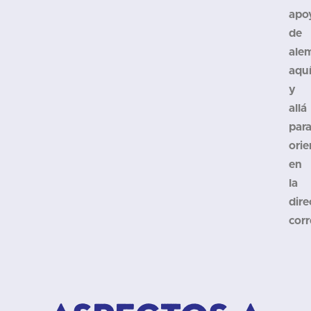
apo
de
ale
aqu
y
allá
par
orie
en
la
dire
corr