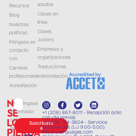
adultos
Recursos
Clases en
Blog
línea
Nuestras
Clases
políticas
Juniors
Póngase en
Empresas y
contacto
organizaciones
con
Traducciones
Carreras
profesionales
Interpretación
Acreditación
No
Manténgase
se
informado
+1 (208) 867-8011 - Recepción (sólo
con cita previa)
lo
sobre
+1 (208) 314-3804 - Servicios
Suscríbase
Estudiantiles (L-J 9:00-5:00)
las
a
pierda
info@crlanguages.com