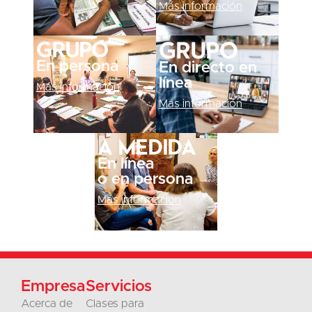
Más información
Grupo
Grupo
En persona
En directo en
línea
Más información
Más información
A medida
En línea
o en persona
Más información
Empresa
Servicios
Acerca de
Clases para