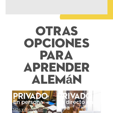
Otras
opciones
para
aprender
alemán
Privado
Privado
En persona
En directo en
línea
Más información