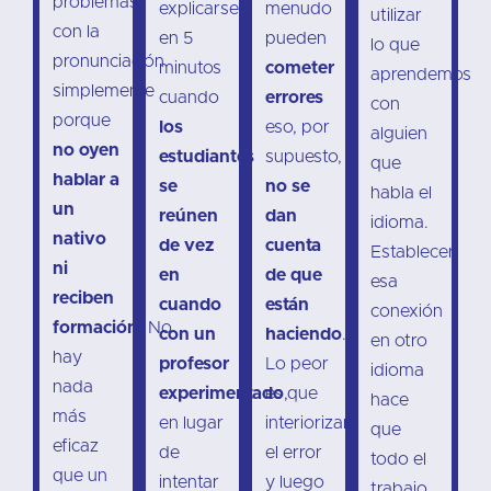
problemas
explicarse
menudo
utilizar
con la
en 5
pueden
lo que
pronunciación
minutos
cometer
aprendemos
simplemente
cuando
errores
con
porque
los
eso, por
alguien
no oyen
estudiantes
supuesto,
que
hablar a
se
no se
habla el
un
reúnen
dan
idioma.
nativo
de vez
cuenta
Establecer
ni
en
de que
esa
reciben
cuando
están
conexión
formación.
No
con un
haciendo
.
en otro
hay
profesor
Lo peor
idioma
nada
experimentado
es que
,
hace
más
en lugar
interiorizan
que
eficaz
de
el error
todo el
que un
intentar
y luego
trabajo