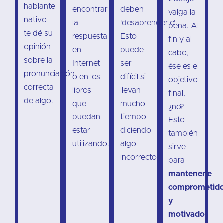
hablante
encontrar
deben
valga la
nativo
la
‘desaprenderlo’.
pena. Al
te dé su
respuesta
Esto
fin y al
opinión
en
puede
cabo,
sobre la
Internet
ser
ése es el
pronunciación
o en los
difícil si
objetivo
correcta
libros
llevan
final,
de algo.
que
mucho
¿no?
puedan
tiempo
Esto
estar
diciendo
también
utilizando.
algo
sirve
incorrecto.
para
mantenerle
comprometid
y
motivado
.