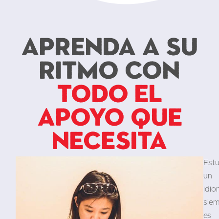
Aprenda a su
ritmo con
todo el
apoyo que
necesita
Estu
un
idi
sie
es