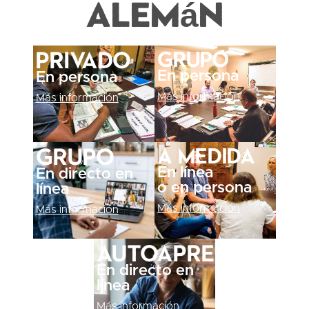
alemán
Grupo
Privado
En persona
En persona
Más información
Más información
A medida
Grupo
En línea
En directo en
o en persona
línea
Más información
Más información
Autoaprendizaje
En directo en
línea
Más información