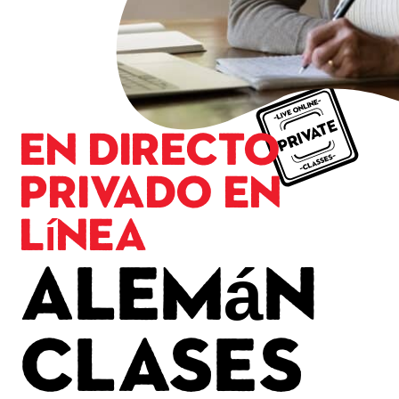
En directo
Privado en
línea
Alemán
Clases