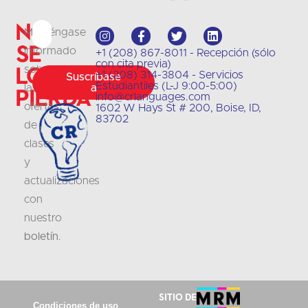
No
Manténgase
se
informado
+1 (208) 867-8011 - Recepción (sólo
con cita previa)
lo
sobre
+1 (208) 314-3804 - Servicios
Suscríbase
Estudiantiles (L-J 9:00-5:00)
las
a
pierda
info@crlanguages.com
ofertas
1602 W Hays St # 200, Boise, ID,
83702
de
clases
y
actualizaciones
con
nuestro
boletín
.
Sitio de
Condiciones de uso