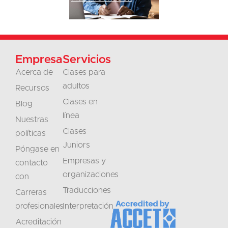
Empresa
Servicios
Acerca de
Clases para
adultos
Recursos
Clases en
Blog
línea
Nuestras
Clases
políticas
Juniors
Póngase en
Empresas y
contacto
organizaciones
con
Traducciones
Carreras
profesionales
Interpretación
Acreditación