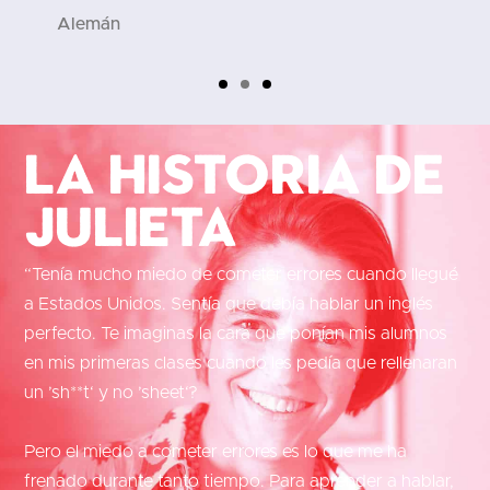
Alemán
La historia de
Julieta
“Tenía mucho miedo de cometer errores cuando llegué
a Estados Unidos. Sentía que debía hablar un inglés
perfecto. Te imaginas la cara que ponían mis alumnos
en mis primeras clases cuando les pedía que rellenaran
un ’sh**t‘ y no ’sheet‘?
Pero el miedo a cometer errores es lo que me ha
frenado durante tanto tiempo. Para aprender a hablar,