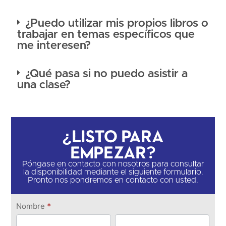
¿Puedo utilizar mis propios libros o
trabajar en temas específicos que
me interesen?
¿Qué pasa si no puedo asistir a
una clase?
¿Listo para
empezar?
Póngase en contacto con nosotros para consultar
la disponibilidad mediante el siguiente formulario.
Pronto nos pondremos en contacto con usted.
Ponte en
Nombre
*
contacto
Nombre
Apellido