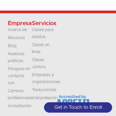
Empresa
Servicios
Acerca de
Clases para
adultos
Recursos
Clases en
Blog
línea
Nuestras
Clases
políticas
Juniors
Póngase en
Empresas y
contacto
organizaciones
con
Traducciones
Carreras
profesionales
Interpretación
Acreditación
Get in Touch to Enroll