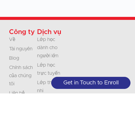
Công ty
Dịch vụ
Về
Lớp học
dành cho
Tài nguyên
người lớn
Blog
Lớp học
Chính sách
trực tuyến
của chúng
Get in Touch to Enroll
Lớp thiếu
tôi
nhi
Liên hệ
Doanh
Sự nghiệp
nghiệp & Tổ
Chứng nhận
chức
Bản dịch
Diễn giải