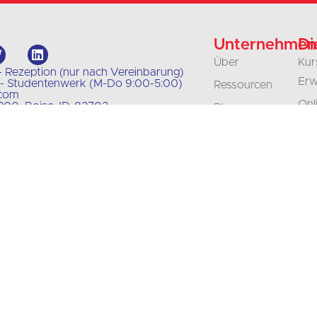
Unternehmen
Di
Über
Kur
- Rezeption (nur nach Vereinbarung)
Erw
 - Studentenwerk (M-Do 9:00-5:00)
Ressourcen
.com
Onl
00, Boise, ID, 83702
Blog
Jun
Unsere Politiken
Kla
Kontakt
Unt
Karriere
un
Akkreditierung
Org
Übe
Aus