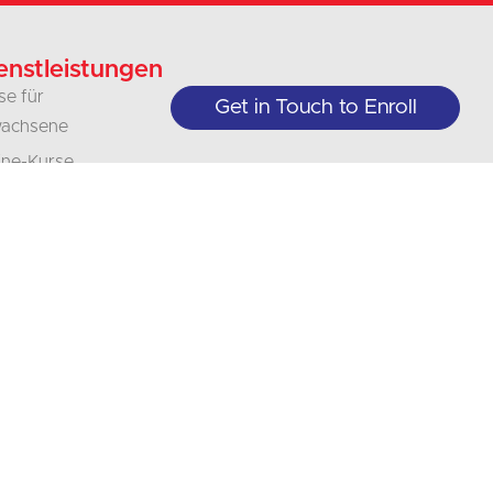
enstleistungen
se für
Get in Touch to Enroll
achsene
ine-Kurse
ioren-
ssen
ernehmen
d
anisationen
rsetzungen
legung